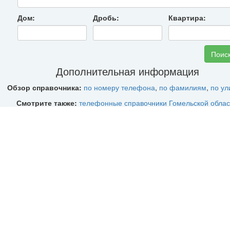
Дом:
Дробь:
Квартира:
Дополнительная информация
Обзор справочника:
по номеру телефона
,
по фамилиям
,
по у
Смотрите также:
телефонные справочники Гомельской облас
телефонные коды Гомельской области
О городе
Ре́чица (белор. Рэчыца, польск. Rzeczyca)
- город в Гомель
области в Белоруссии, административный центр Речицкого райо
городе расположены заводы: метизный, масла и сухого молок
винодельческий, пивзавод, а также предприятия деревообрабаты
пищевой, лёгкой промышленности, городская судоверфь. Насел
тысяч человек. В городе действует
6
-значная нумерация. Набор 
при звонках из других стран
+375 234 0X-XX-XX
(так же, как и в По
В базе данных
25054
записей.
Подробнее