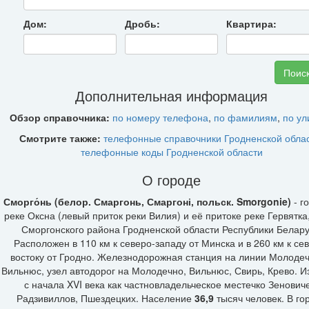
Дом:
Дробь:
Квартира:
Дополнительная информация
Обзор справочника:
по номеру телефона
,
по фамилиям
,
по у
Смотрите также:
телефонные справочники Гродненской обла
телефонные коды Гродненской области
О городе
Сморго́нь (белор. Смаргонь, Смаргоні, польск. Smorgonie)
- г
реке Оксна (левый приток реки Вилия) и её притоке реке Гервятка
Сморгонского района Гродненской области Республики Белару
Расположен в 110 км к северо-западу от Минска и в 260 км к се
востоку от Гродно. Железнодорожная станция на линии Молоде
Вильнюс, узел автодорог на Молодечно, Вильнюс, Свирь, Крево. И
с начала XVI века как частновладельческое местечко Зенович
Радзивиллов, Пшездецких. Население
36,9
тысяч человек. В го