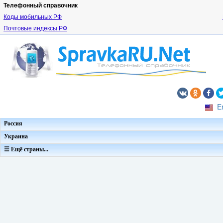
Телефонный справочник
Коды мобильных РФ
Почтовые индексы РФ
E
Россия
Украина
☰ Ещё страны...