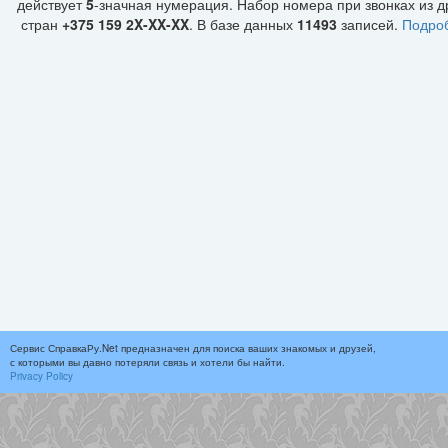
действует
5
-значная нумерация. Набор номера при звонках из д
стран
+375 159 2X-XX-XX
. В базе данных
11493
записей.
Подро
Сервис СправкаРу.Net предназначен для поиска ваших знакомых и друзей,
с которыми вы давно потеряли связь и хотели бы найти.
Privacy Policy