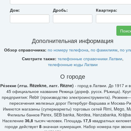
Дом:
Дробь:
Квартира:
Дополнительная информация
Обзор справочника:
по номеру телефона
,
по фамилиям
,
по у
Смотрите также:
телефонные справочники Латвии
,
телефонные коды Латвии
О городе
Ре́зекне (лтш. Rēzekne, латг. Rēzne)
- город в Латвии. До 1917 и 
45 официальное название Режица (дореф. русск. Рѣжица). Кру
предприятия: Rebir (производство электроинструмента). Резекне
пересечения железных дорог Петербург-Варшава и Москва-Ри
Имеются магазины (супермаркеты) торговых сетей Rimi, Mego, M
Филиалы банков Parex, SEB banka, Nordea, Hanzabanka, Krājba
Население
36,8
тысяч человек. Площадь
17,5
квадратных километ
городе действует
8
-значная нумерация. Набор номера при звонк