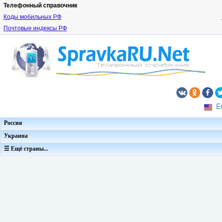
Телефонный справочник
Коды мобильных РФ
Почтовые индексы РФ
E
Россия
Украина
☰ Ещё страны...