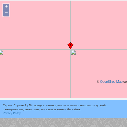
+
−
©
OpenStreetMap
con
Сервис СправкаРу.Net предназначен для поиска ваших знакомых и друзей,
с которыми вы давно потеряли связь и хотели бы найти.
Privacy Policy