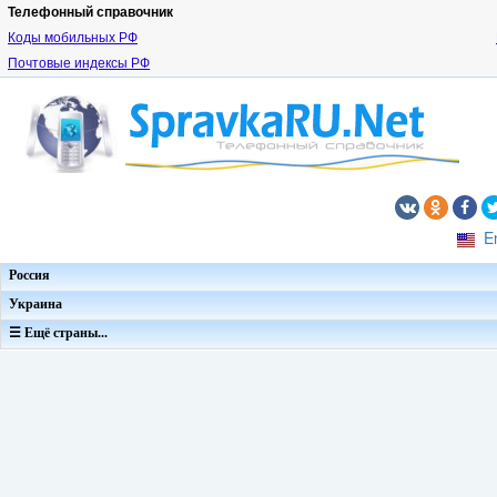
Телефонный справочник
Коды мобильных РФ
Почтовые индексы РФ
E
Россия
Украина
☰ Ещё страны...