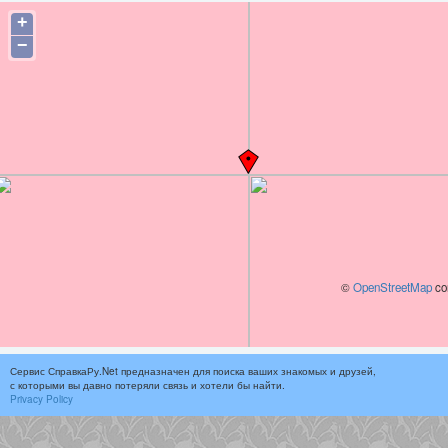
+
−
©
OpenStreetMap
con
Сервис СправкаРу.Net предназначен для поиска ваших знакомых и друзей,
с которыми вы давно потеряли связь и хотели бы найти.
Privacy Policy