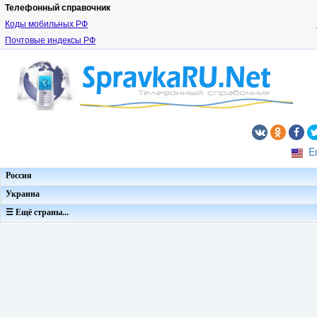
Телефонный справочник
Коды мобильных РФ
Почтовые индексы РФ
E
Россия
Украина
☰ Ещё страны...