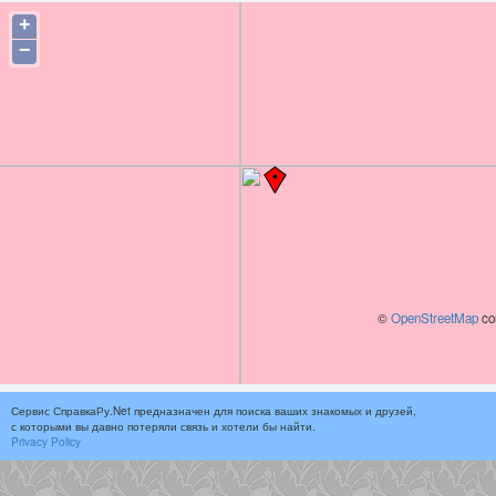
+
−
©
OpenStreetMap
con
Сервис СправкаРу.Net предназначен для поиска ваших знакомых и друзей,
с которыми вы давно потеряли связь и хотели бы найти.
Privacy Policy