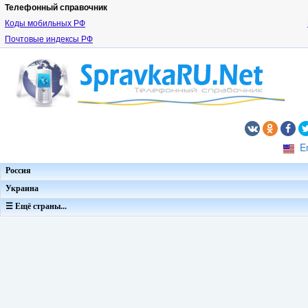
Телефонный справочник
Коды мобильных РФ
Почтовые индексы РФ
E
Россия
Украина
☰ Ещё страны...