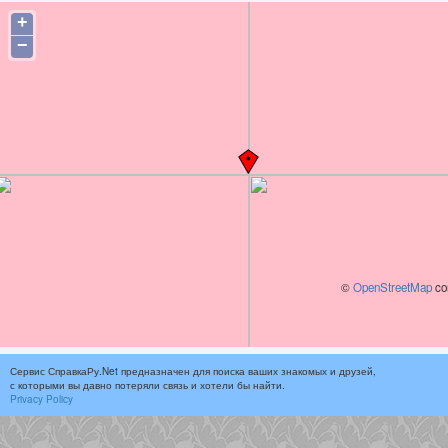
+
−
©
OpenStreetMap
con
Сервис СправкаРу.Net предназначен для поиска ваших знакомых и друзей,
с которыми вы давно потеряли связь и хотели бы найти.
Privacy Policy