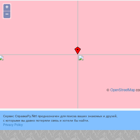
+
−
©
OpenStreetMap
con
Сервис СправкаРу.Net предназначен для поиска ваших знакомых и друзей,
с которыми вы давно потеряли связь и хотели бы найти.
Privacy Policy