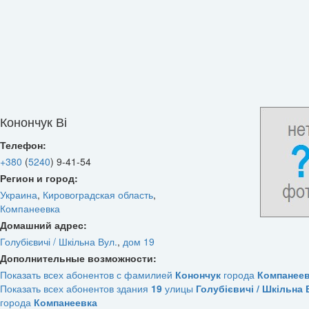
Конончук Ві
Телефон:
+380
(
5240
)
9-41-54
Регион и город:
Украина
,
Кировоградская область
,
Компанеевка
Домашний адрес:
Голубієвичі / Шкільна Вул.
,
дом 19
Дополнительные возможности:
Показать всех абонентов с фамилией
Конончук
города
Компанее
Показать всех абонентов здания
19
улицы
Голубієвичі / Шкільна 
города
Компанеевка