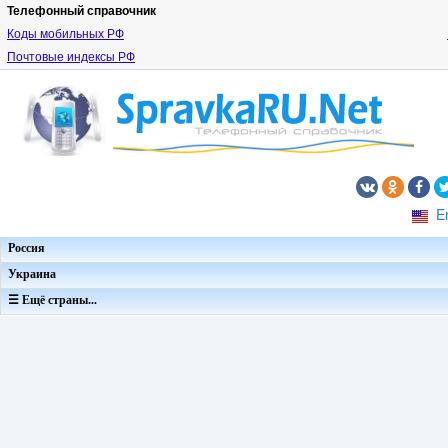
Телефонный справочник
Коды мобильных РФ
Почтовые индексы РФ
E
Россия
Украина
☰ Ещё страны...