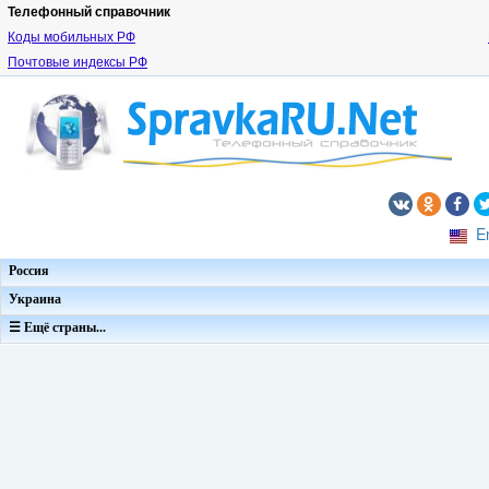
Телефонный справочник
Коды мобильных РФ
Почтовые индексы РФ
E
Россия
Украина
☰ Ещё страны...