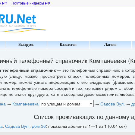
х РФ
Почтовые индексы РФ
Беларусь
Казахстан
Латвия
ичный телефонный справочник Компанеевки (Ки
 телефонный справочник
— это телефонный справочник, в котор
щую улицу, можно просмотреть список телефонных номеров, з
 номер, можно узнать информацию о его владельце (фамилию, 
знать телефонные номера соседей и тех, кто живёт рядом с тобой.
ице не знают друг друга, хотя в соседнем доме может жить любовь 
ина
→
Компанеевка
→
Садова Вул.
→
д
Список проживающих по данному а
ка
,
Садова Вул.
,
дом 36
: показаны абоненты 1—1 из 1 (0.04 сек)