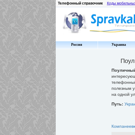
Телефонный справочник
Коды мобильны
Россия
Украина
Поул
Поуличный
интересую
телефонный
полезным у
на одной ул
Путь:
Укра
Компанеев