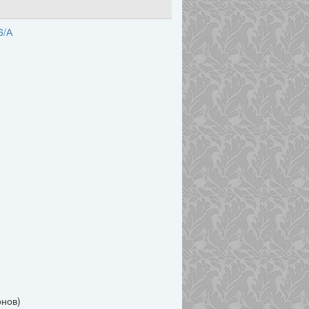
6/А
нов)