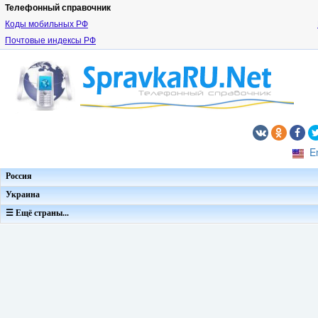
Телефонный справочник
Коды мобильных РФ
Почтовые индексы РФ
E
Россия
Украина
☰ Ещё страны...