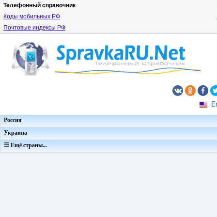
Телефонный справочник
Коды мобильных РФ
Почтовые индексы РФ
E
Россия
Украина
☰ Ещё страны...