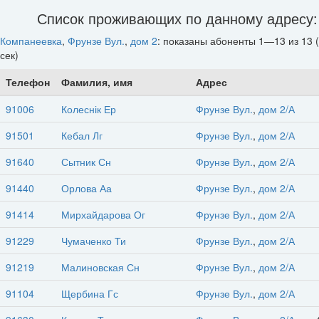
Список проживающих по данному адресу:
Компанеевка
,
Фрунзе Вул.
,
дом 2
: показаны абоненты 1—13 из 13 (
сек)
Телефон
Фамилия, имя
Адрес
91006
Колеснік Ер
Фрунзе Вул.
,
дом 2/А
91501
Кебал Лг
Фрунзе Вул.
,
дом 2/А
91640
Сытник Сн
Фрунзе Вул.
,
дом 2/А
91440
Орлова Аа
Фрунзе Вул.
,
дом 2/А
91414
Мирхайдарова Ог
Фрунзе Вул.
,
дом 2/А
91229
Чумаченко Ти
Фрунзе Вул.
,
дом 2/А
91219
Малиновская Сн
Фрунзе Вул.
,
дом 2/А
91104
Щербина Гс
Фрунзе Вул.
,
дом 2/А