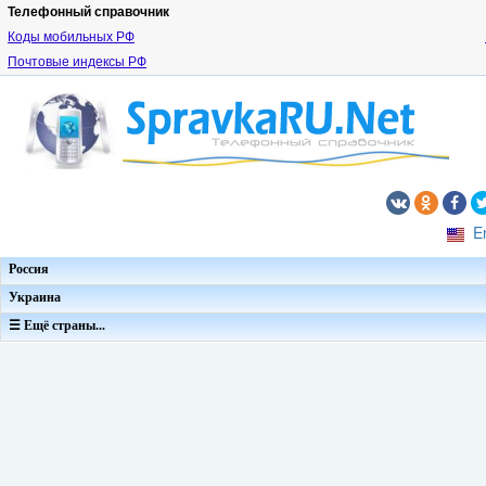
Телефонный справочник
Коды мобильных РФ
Почтовые индексы РФ
E
Россия
Украина
☰ Ещё страны...