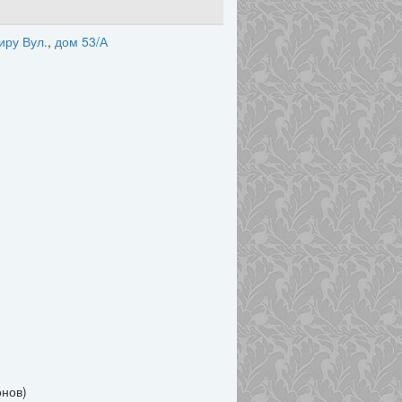
иру Вул.
,
дом 53/А
нов)