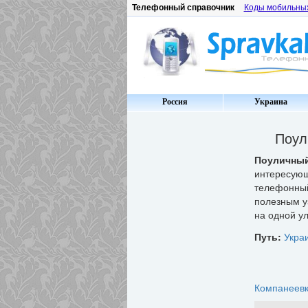
Телефонный справочник
Коды мобильны
Россия
Украина
Поул
Поуличный
интересую
телефонный
полезным у
на одной ул
Путь:
Укра
Компанеев