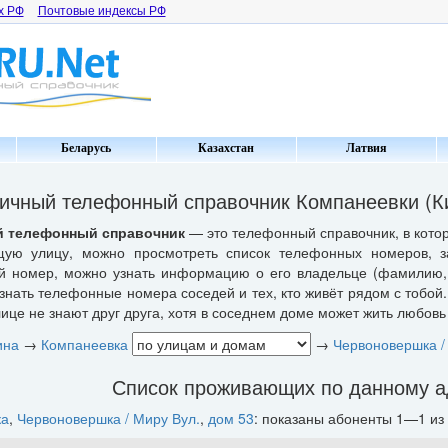
х РФ
Почтовые индексы РФ
Беларусь
Казахстан
Латвия
ичный телефонный справочник Компанеевки (Ки
 телефонный справочник
— это телефонный справочник, в котор
щую улицу, можно просмотреть список телефонных номеров, з
 номер, можно узнать информацию о его владельце (фамилию, 
знать телефонные номера соседей и тех, кто живёт рядом с тобой.
ице не знают друг друга, хотя в соседнем доме может жить любовь 
ина
→
Компанеевка
→
Червоновершка /
Список проживающих по данному а
ка
,
Червоновершка / Миру Вул.
,
дом 53
: показаны абоненты 1—1 из 1