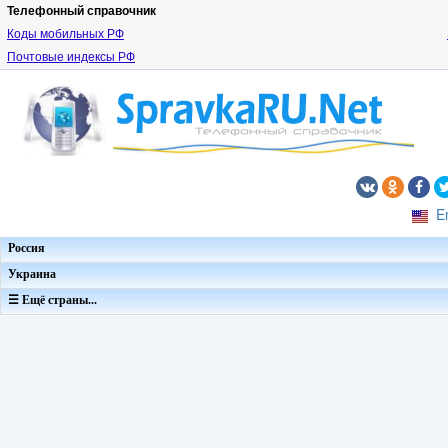
Телефонный справочник
Коды мобильных РФ
Почтовые индексы РФ
E
Россия
Украина
☰ Ещё страны...