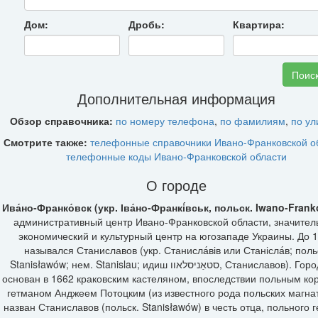
Дом:
Дробь:
Квартира:
Дополнительная информация
Обзор справочника:
по номеру телефона
,
по фамилиям
,
по у
Смотрите также:
телефонные справочники Ивано-Франковской о
телефонные коды Ивано-Франковской области
О городе
Ива́но-Франко́вск (укр. Іва́но-Франкі́вськ, польск. Iwano-Fran
административный центр Ивано-Франковской области, значите
экономический и культурный центр на югозападе Украины. До 
назывался Станиславов (укр. Станисла́вів или Станісла́в; поль
Stanisławów; нем. Stanislau; идиш סטאַניסלאוו, Станиславов). Город был
основан в 1662 краковским кастеляном, впоследствии польным к
гетманом Анджеем Потоцким (из известного рода польских магнат
назван Станиславов (польск. Stanisławów) в честь отца, польного 