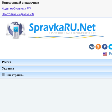
Телефонный справочник
Коды мобильных РФ
Почтовые индексы РФ
E
Россия
Украина
☰ Ещё страны...