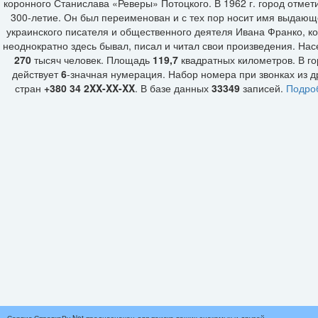
коронного Станислава «Реверы» Потоцкого. В 1962 г. город отмет
300-летие. Он был переименован и с тех пор носит имя выдающ
украинского писателя и общественного деятеля Ивана Франко, к
неоднократно здесь бывал, писал и читал свои произведения. На
270
тысяч человек. Площадь
119,7
квадратных километров. В г
действует
6
-значная нумерация. Набор номера при звонках из д
стран
+380 34 2XX-XX-XX
. В базе данных
33349
записей.
Подро
Сервис СправкаРу.Net предназначен для поиска ваших знакомых и друзей,