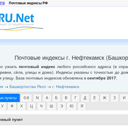
 РФ
Почтовые индексы РФ
Почтовые индексы г. Нефтекамск (Башкор
но узнать
почтовый индекс
любого российского адреса (в спра
еревни, сёла, улицы и дома). Индексы указаны с точностью до до
м улицу. База почтовых индексов обновлена в
сентябре 2017
.
ия
→
Башкортостан Респ
→
г. Нефтекамск
ые пункты
0-9
N
А
Б
В
Г
Д
Е
Ж
З
И
У
Ф
Х
Ц
Ч
Ш
Э
Ю
Я
нный пункт