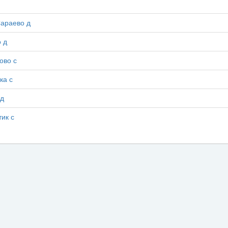
араево д
 д
ово с
ка с
д
ик с