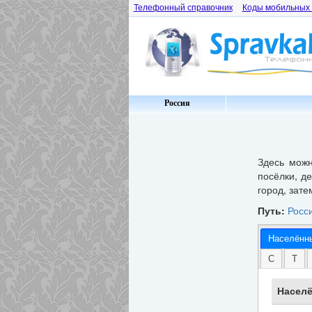
Телефонный справочник
Коды мобильных
Россия
Здесь мож
посёлки, д
город, зате
Путь:
Росс
Населённ
С
Т
Населё