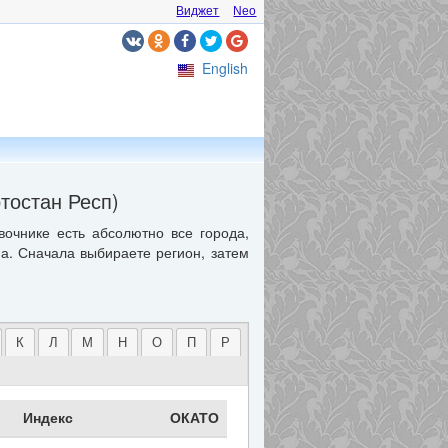
Виджет
Neo
English
тостан Респ)
вочнике есть абсолютно все города,
ма. Сначала выбираете регион, затем
К
Л
М
Н
О
П
Р
Индекс
ОКАТО