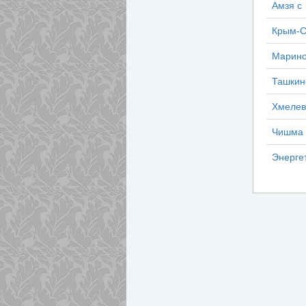
Амзя с
Крым-С
Марино
Ташкин
Хмелев
Чишма 
Энергет