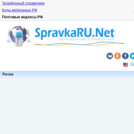
Телефонный справочник
Коды мобильных РФ
Почтовые индексы РФ
E
Россия