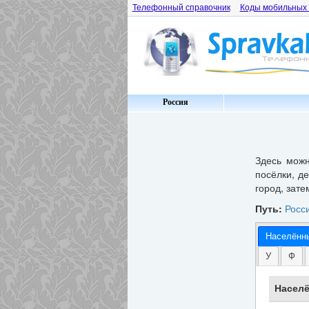
Телефонный справочник
Коды мобильных
Россия
Здесь мож
посёлки, д
город, зате
Путь:
Росс
Населённ
У
Ф
Населё