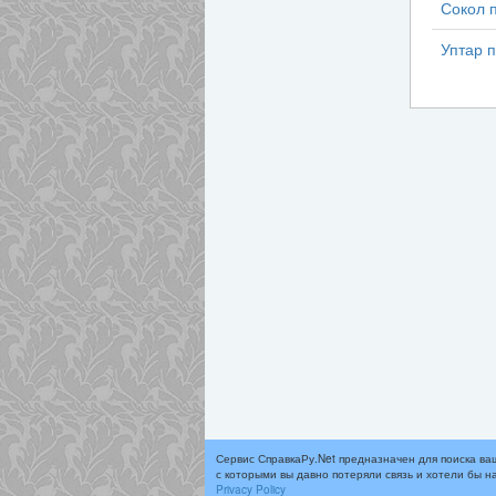
Сокол п
Уптар п
Сервис СправкаРу.Net предназначен для поиска ва
с которыми вы давно потеряли связь и хотели бы н
Privacy Policy