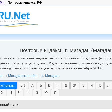
 РФ
Почтовые индексы РФ
Почтовые индексы г. Магадан (Магадан
но узнать
почтовый индекс
любого российского адреса (в спра
еревни, сёла, улицы и дома). Индексы указаны с точностью до до
м улицу. База почтовых индексов обновлена в
сентябре 2017
.
ия
→
Магаданская обл
→
г. Магадан
ые пункты
0-9
А
Б
В
Г
Д
Ж
З
И
К
Л
Х
Ц
Ч
Ш
Э
Ю
Я
нный пункт