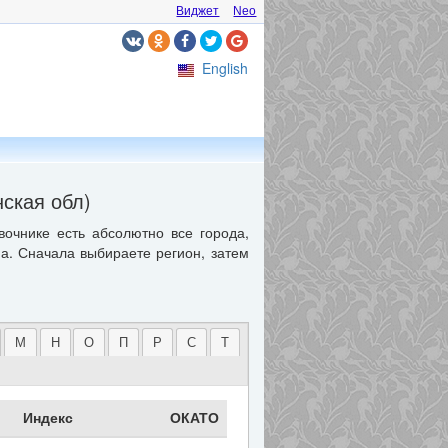
Виджет
Neo
English
ская обл)
вочнике есть абсолютно все города,
ма. Сначала выбираете регион, затем
М
Н
О
П
Р
С
Т
Индекс
ОКАТО