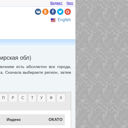
Виджет
Neo
English
ирская обл)
вочнике есть абсолютно все города,
ма. Сначала выбираете регион, затем
П
Р
С
Т
У
Ф
Х
Индекс
ОКАТО