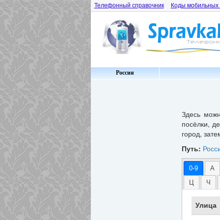
Телефонный справочник
Коды мобильных
Россия
Здесь мож
посёлки, д
город, зате
Путь:
Росс
0-9
А
Ц
Ч
Улица