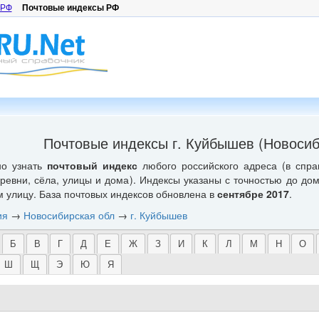
 РФ
Почтовые индексы РФ
Почтовые индексы г. Куйбышев (Новосиб
но узнать
почтовый индекс
любого российского адреса (в спра
еревни, сёла, улицы и дома). Индексы указаны с точностью до до
м улицу. База почтовых индексов обновлена в
сентябре 2017
.
ия
→
Новосибирская обл
→
г. Куйбышев
Б
В
Г
Д
Е
Ж
З
И
К
Л
М
Н
О
Ш
Щ
Э
Ю
Я