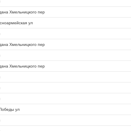
л
гдана Хмельницкого пер
асноармейская ул
л
гдана Хмельницкого пер
л
гдана Хмельницкого пер
л
л
л
 Победы ул
л
л