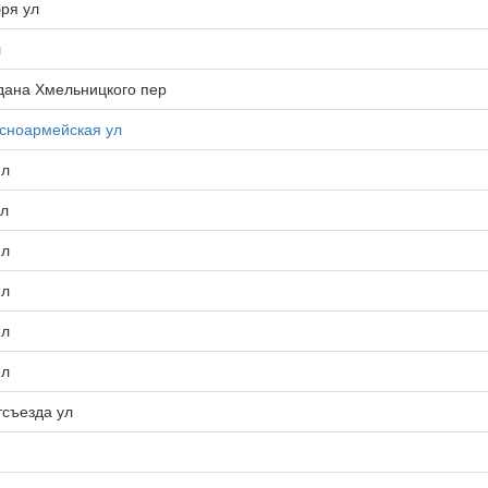
бря ул
л
гдана Хмельницкого пер
асноармейская ул
-л
-л
-л
-л
-л
-л
тсъезда ул