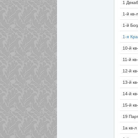
1 Дека
1-й кв-
1-й Бо
1-я Кр
10-й кв
11-й кв
12-й кв
13-й кв
14-й кв
15-й кв
19 Пар
1а кв-л