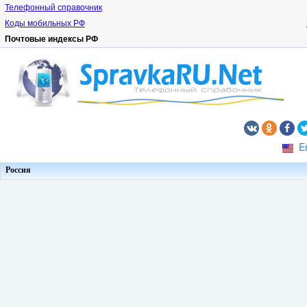
Телефонный справочник
Коды мобильных РФ
Почтовые индексы РФ
E
Россия