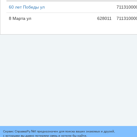
60 лет Победы ул
71131000
8 Марта ул
628011
71131000
Сервис СправкаРу.Net предназначен для поиска ваших знакомых и друзей,
с которыми вы давно потеряли связь и хотели бы найти.