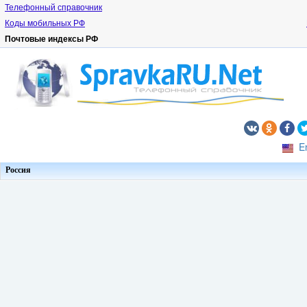
Телефонный справочник
Коды мобильных РФ
Почтовые индексы РФ
E
Россия