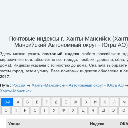
Почтовые индексы г. Ханты-Мансийск (Хант
Мансийский Автономный округ - Югра АО)
Здесь можно узнать
почтовый индекс
любого российского ад
справочнике есть абсолютно все города, посёлки, деревни, сёла, 
дома). Индексы указаны с точностью до дома. Сначала выбираете 
затем город, затем улицу. База почтовых индексов обновлена в
с
2017
.
Путь:
Россия
→
Ханты-Мансийский Автономный округ - Югра АО
Ханты-Мансийск
0-9
А
Б
В
Г
Д
Е
Ж
З
И
К
Л
М
О
П
Р
С
Т
У
Ф
Х
Ц
Ч
Ш
Э
Ю
Улица
Индекс
ОКА