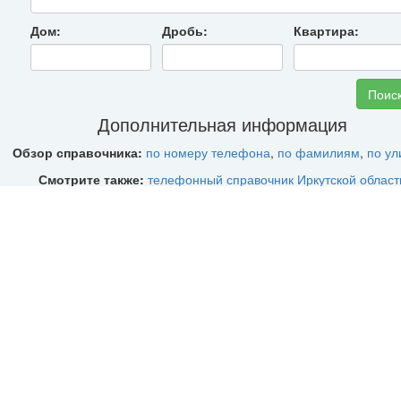
Дом:
Дробь:
Квартира:
Дополнительная информация
Обзор справочника:
по номеру телефона
,
по фамилиям
,
по у
Смотрите также:
телефонный справочник Иркутской област
телефонные коды Иркутской области
мобильные коды Иркутской области
Почтовые индексы Ангарска
О городе
Ангарск
— один из крупнейших промышленных центров общеросс
значения с мощными предприятиями химической и нефтехимич
промышленности, нефтепереработки, предприятиями по произво
продукции машиностроения, металлообработки, легкой и пищ
промышленности, строительных материалов. Его предприят
технологически связаны с производствами, расположенными в д