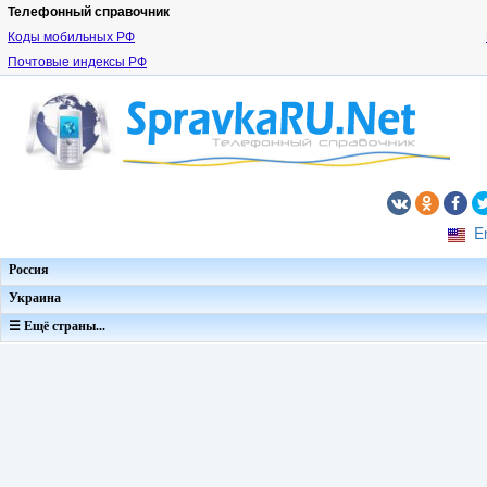
Телефонный справочник
Коды мобильных РФ
Почтовые индексы РФ
E
Россия
Украина
☰ Ещё страны...