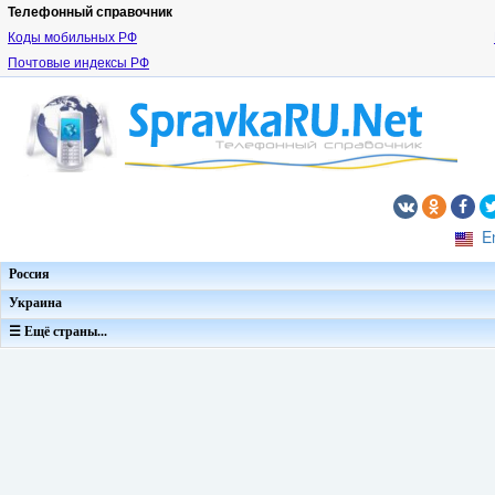
Телефонный справочник
Коды мобильных РФ
Почтовые индексы РФ
E
Россия
Украина
☰ Ещё страны...