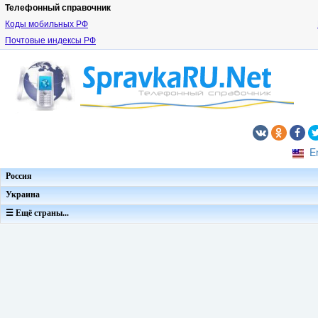
Телефонный справочник
Коды мобильных РФ
Почтовые индексы РФ
E
Россия
Украина
☰ Ещё страны...