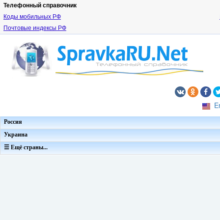
Телефонный справочник
Коды мобильных РФ
Почтовые индексы РФ
E
Россия
Украина
☰ Ещё страны...