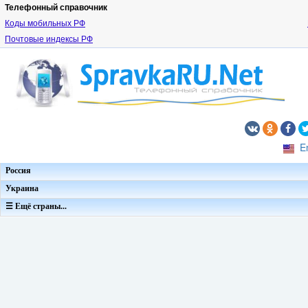
Телефонный справочник
Коды мобильных РФ
Почтовые индексы РФ
E
Россия
Украина
☰ Ещё страны...