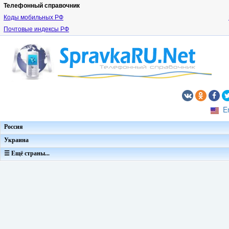
Телефонный справочник
Коды мобильных РФ
Почтовые индексы РФ
E
Россия
Украина
☰ Ещё страны...