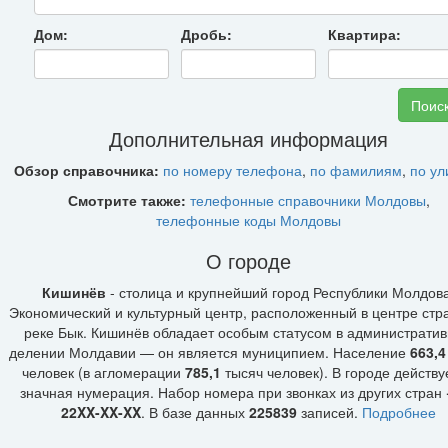
Дом:
Дробь:
Квартира:
Дополнительная информация
Обзор справочника:
по номеру телефона
,
по фамилиям
,
по у
Смотрите также:
телефонные справочники Молдовы
,
телефонные коды Молдовы
О городе
Кишинёв
- столица и крупнейший город Республики Молдова
Экономический и культурный центр, расположенный в центре стр
реке Бык. Кишинёв обладает особым статусом в администрати
делении Молдавии — он является муниципием. Население
663,4
человек (в агломерации
785,1
тысяч человек). В городе действ
значная нумерация. Набор номера при звонках из других стран
22XX-XX-XX
. В базе данных
225839
записей.
Подробнее