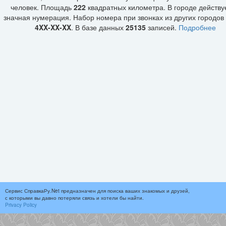
человек. Площадь
222
квадратных километра. В городе действ
значная нумерация. Набор номера при звонках из других городов
4XX-XX-XX
. В базе данных
25135
записей.
Подробнее
Сервис СправкаРу.Net предназначен для поиска ваших знакомых и друзей,
с которыми вы давно потеряли связь и хотели бы найти.
Privacy Policy