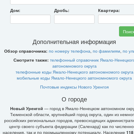
Дом:
Дробь:
Квартира:
Дополнительная информация
Обзор справочника:
по номеру телефона
,
по фамилиям
,
по у
Смотрите также:
телефонный справочник Ямало-Ненецког
автономномого округа
телефонные коды Ямало-Ненецкого автономномого округа
мобильные коды Ямало-Ненецкого автономномого округа
Почтовые индексы Нового Уренгоя
О городе
Новый Уренгой
— город в Ямало-Ненецком автономном окр
Тюменской области, крупнейший город округа, один из немно
российских региональных городов, превосходящих администрат
центр своего субъекта федерации (Салехард) как по численно
населения, так и по промышленному потенциалу. Население
118