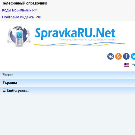
Телефонный справочник
Коды мобильных РФ
Почтовые индексы РФ
E
Россия
Украина
☰ Ещё страны...