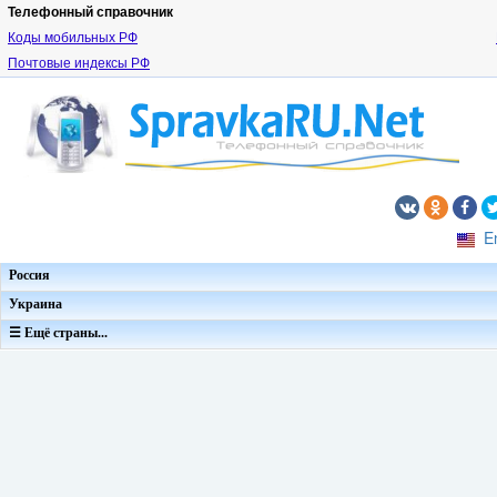
Телефонный справочник
Коды мобильных РФ
Почтовые индексы РФ
E
Россия
Украина
☰ Ещё страны...