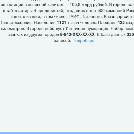
инвестиции в основной капитал — 105,8 млрд рублей. В городе на
штаб-квартиры 4 предприятий, входящих в топ-500 компаний Рос
капитализации, в том числе: ТАИФ, Татэнерго, Казаньоргсинте
Транстехсервис. Население
1121
тысяч человек. Площадь
425
ква
километров. В городе действует
7
-значная нумерация. Набор ном
звонках из других городов
8-843-XXX-XX-XX
. В базе данных
320
записей.
Подробнее