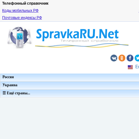
Телефонный справочник
Коды мобильных РФ
Почтовые индексы РФ
E
Россия
Украина
☰ Ещё страны...