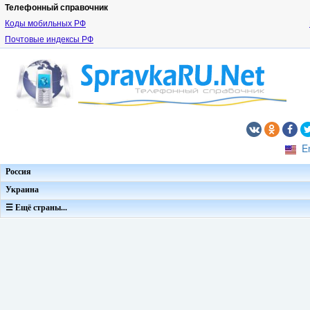
Телефонный справочник
Коды мобильных РФ
Почтовые индексы РФ
E
Россия
Украина
☰ Ещё страны...