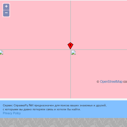
+
−
©
OpenStreetMap
con
Сервис СправкаРу.Net предназначен для поиска ваших знакомых и друзей,
с которыми вы давно потеряли связь и хотели бы найти.
Privacy Policy