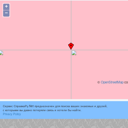
+
−
©
OpenStreetMap
con
Сервис СправкаРу.Net предназначен для поиска ваших знакомых и друзей,
с которыми вы давно потеряли связь и хотели бы найти.
Privacy Policy