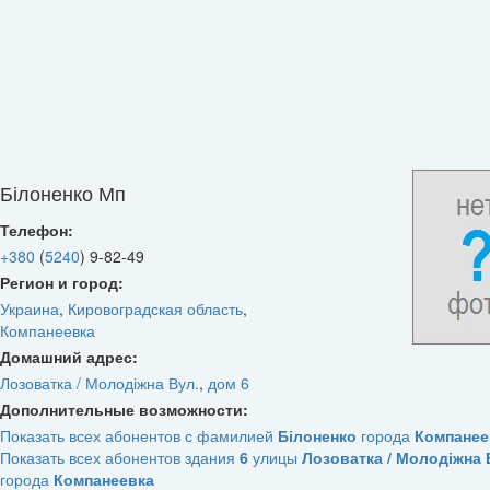
Білоненко Мп
Телефон:
+380
(
5240
)
9-82-49
Регион и город:
Украина
,
Кировоградская область
,
Компанеевка
Домашний адрес:
Лозоватка / Молодіжна Вул.
,
дом 6
Дополнительные возможности:
Показать всех абонентов с фамилией
Білоненко
города
Компанее
Показать всех абонентов здания
6
улицы
Лозоватка / Молодіжна 
города
Компанеевка