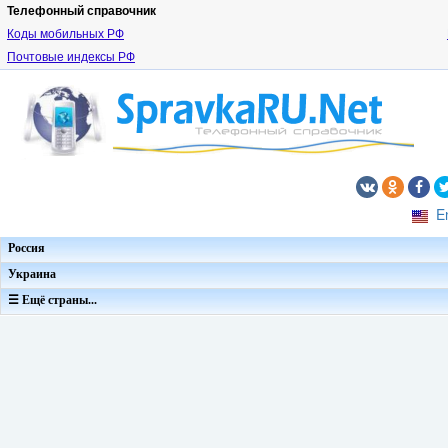
Телефонный справочник
Коды мобильных РФ
Почтовые индексы РФ
E
Россия
Украина
☰ Ещё страны...