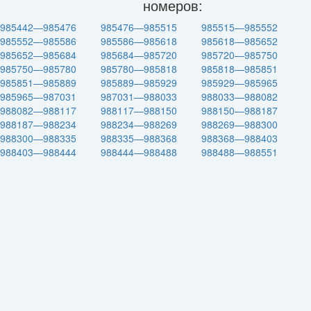
номеров:
985442—985476
985476—985515
985515—985552
985552—985586
985586—985618
985618—985652
985652—985684
985684—985720
985720—985750
985750—985780
985780—985818
985818—985851
985851—985889
985889—985929
985929—985965
985965—987031
987031—988033
988033—988082
988082—988117
988117—988150
988150—988187
988187—988234
988234—988269
988269—988300
988300—988335
988335—988368
988368—988403
988403—988444
988444—988488
988488—988551