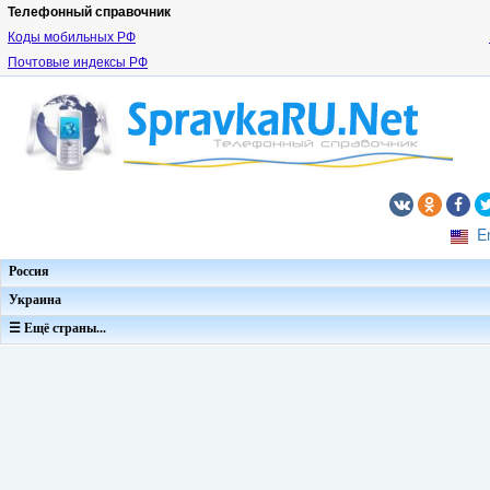
Телефонный справочник
Коды мобильных РФ
Почтовые индексы РФ
E
Россия
Украина
☰ Ещё страны...