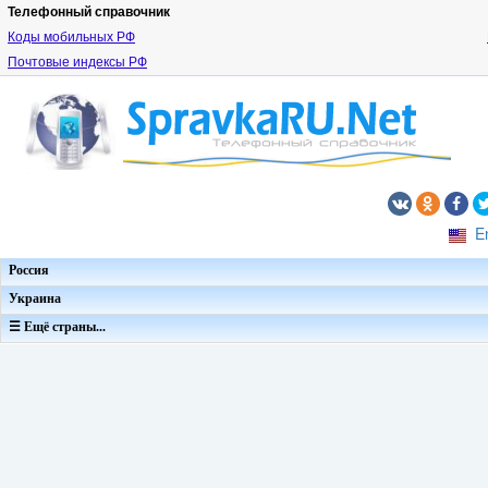
Телефонный справочник
Коды мобильных РФ
Почтовые индексы РФ
E
Россия
Украина
☰ Ещё страны...