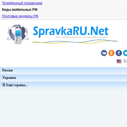
Телефонный справочник
Коды мобильных РФ
Почтовые индексы РФ
E
Россия
Украина
☰ Ещё страны...