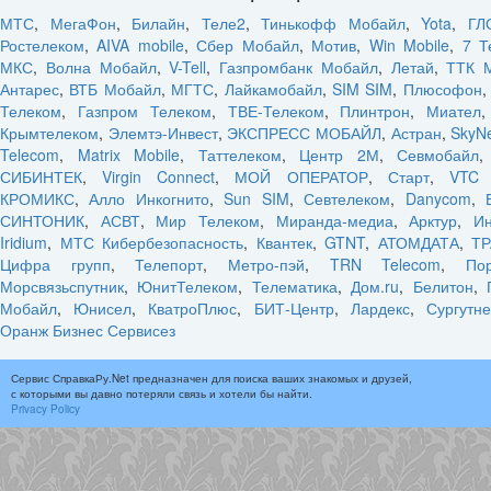
МТС
,
МегаФон
,
Билайн
,
Теле2
,
Тинькофф Мобайл
,
Yota
,
ГЛ
Ростелеком
,
AIVA mobile
,
Сбер Мобайл
,
Мотив
,
Win Mobile
,
7 Т
МКС
,
Волна Мобайл
,
V-Tell
,
Газпромбанк Мобайл
,
Летай
,
ТТК 
Антарес
,
ВТБ Мобайл
,
МГТС
,
Лайкамобайл
,
SIM SIM
,
Плюсофон
Телеком
,
Газпром Телеком
,
ТВЕ-Телеком
,
Плинтрон
,
Миател
Крымтелеком
,
Элемтэ-Инвест
,
ЭКСПРЕСС МОБАЙЛ
,
Астран
,
SkyN
Telecom
,
Matrix Mobile
,
Таттелеком
,
Центр 2М
,
Севмобайл
СИБИНТЕК
,
Virgin Connect
,
МОЙ ОПЕРАТОР
,
Старт
,
VTC 
КРОМИКС
,
Алло Инкогнито
,
Sun SIM
,
Севтелеком
,
Danycom
,
СИНТОНИК
,
АСВТ
,
Мир Телеком
,
Миранда-медиа
,
Арктур
,
Ин
Iridium
,
МТС Кибербезопасность
,
Квантек
,
GTNT
,
АТОМДАТА
,
ТР
Цифра групп
,
Телепорт
,
Метро-пэй
,
TRN Telecom
,
По
Морсвязьспутник
,
ЮнитТелеком
,
Телематика
,
Дом.ru
,
Белитон
,
Мобайл
,
Юнисел
,
КватроПлюс
,
БИТ-Центр
,
Лардекс
,
Сургутн
Оранж Бизнес Сервисез
Сервис СправкаРу.Net предназначен для поиска ваших знакомых и друзей,
с которыми вы давно потеряли связь и хотели бы найти.
Privacy Policy