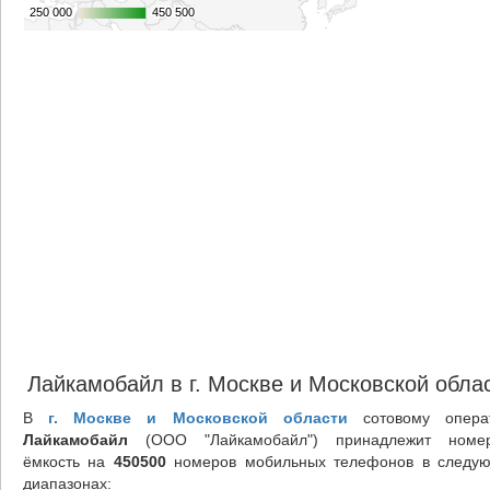
250 000
250 000
450 500
450 500
Лайкамобайл в г. Москве и Московской обла
В
г. Москве и Московской области
сотовому опера
Лайкамобайл
(ООО "Лайкамобайл") принадлежит номе
ёмкость на
450500
номеров мобильных телефонов в следу
диапазонах: