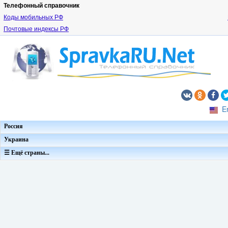
Телефонный справочник
Коды мобильных РФ
Почтовые индексы РФ
E
Россия
Украина
☰ Ещё страны...