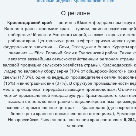
почтовые индексы Краснодарского края
О регионе
Краснодарский край
— регион в Южном федеральном округе
Важная отрасль экономики края — туризм, активно развивающий
побережье Чёрного и Азовского морей, а также в горных и сте
районах края. Центральную роль в сфере туризма играют кур
федерального значения — Сочи, Геленджик и Анапа. Курорты кр
значения — Ейск, Горячий Ключ и Туапсинский район. Также к
является важнейшим сельскохозяйственным регионом страны 
валовой продукции сельского хозяйства страны). Краснодарский 
лидер по валовому сбору зерна (10% от общероссийского) и сах
свёклы (17,3%), один из ведущих производителей семян подсолн
(15%) и виноградных вин (37%). В структуре промышленности в
место принадлежит перерабатывающим производствам. Отличит
чертой промышленной инфраструктуры Краснодарского края явл
высокая степень концентрации специализированных производс
основных промышленных центрах — Краснодаре (где сосредот
более трети краевого промышленного потенциала), Армавире
Новороссийске. Численность населения края составляет
5,284
человек.