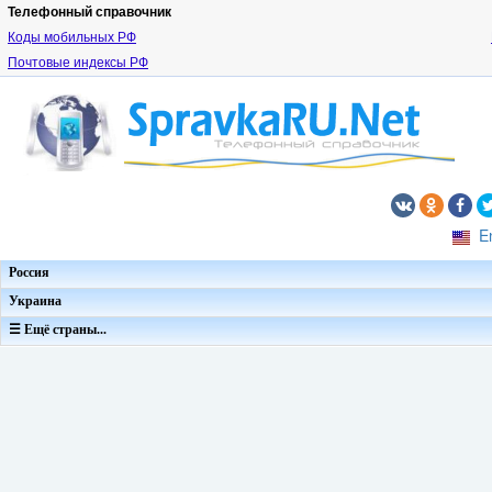
Телефонный справочник
Коды мобильных РФ
Почтовые индексы РФ
E
Россия
Украина
☰ Ещё страны...