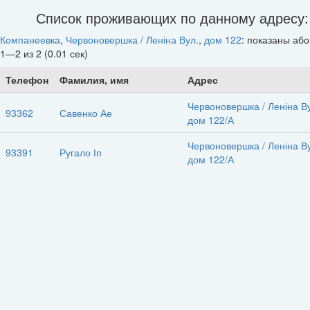
Список проживающих по данному адресу:
Компанеевка
,
Червоновершка / Леніна Вул.
,
дом 122
: показаны аб
1—2 из 2 (0.01 сек)
Телефон
Фамилия, имя
Адрес
Червоновершка / Леніна В
93362
Савенко Ае
дом 122/А
Червоновершка / Леніна В
93391
Ругало Іп
дом 122/А