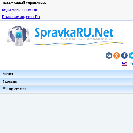
Телефонный справочник
Коды мобильных РФ
Почтовые индексы РФ
E
Россия
Украина
☰ Ещё страны...