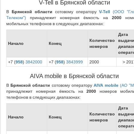
V-Tell в Брянской области
В
Брянской области
сотовому оператору
V-Tell
(ООО "Гл
Телеком")
принадлежит номерная ёмкость на
2000
номе
мобильных телефонов в следующих диапазонах:
Дата
Количество
выдач
Начало
Конец
номеров
диапаз
операт
+7 (
958
)
3842000
+7 (
958
)
3843999
2000
> 201
AIVA mobile в Брянской области
В
Брянской области
сотовому оператору
AIVA mobile
(АО "М
принадлежит номерная ёмкость на
2000
номеров мобил
телефонов в следующих диапазонах:
Дата
Количество
выдач
Начало
Конец
номеров
диапаз
операт