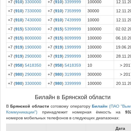
+7 (
910
)
3300000
+7 (
910
)
3399999
100000
12.11.2
+7 (
910
)
7330000
+7 (
910
)
7359999
30000
12.11.2
+7 (
910
)
7430000
+7 (
910
)
7439999
10000
12.11.2
+7 (
915
)
5300000
+7 (
915
)
5399999
100000
02.02.2
+7 (
915
)
8000000
+7 (
915
)
8099999
100000
06.10.2
+7 (
919
)
1900000
+7 (
919
)
1999999
100000
19.06.2
+7 (
919
)
2900000
+7 (
919
)
2999999
100000
28.11.2
+7 (
958
)
5418350
+7 (
958
)
5418359
10
> 201
+7 (
980
)
2900000
+7 (
980
)
3199999
300000
> 201
+7 (
980
)
3300000
+7 (
980
)
3399999
100000
20.11.2
Билайн в Брянской области
В
Брянской области
сотовому оператору
Билайн
(ПАО "Вым
Коммуникации")
принадлежит номерная ёмкость на
93
номеров мобильных телефонов в следующих диапазонах:
Дата