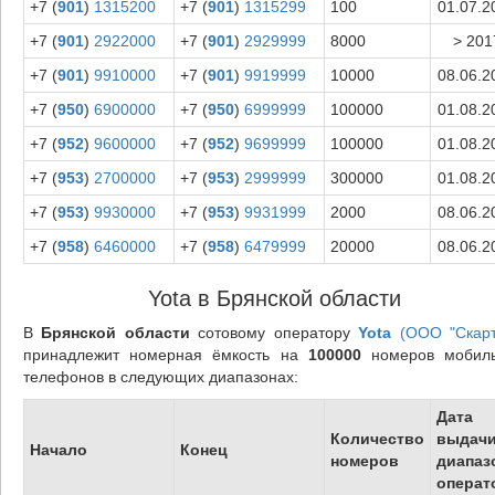
+7 (
901
)
1315200
+7 (
901
)
1315299
100
01.07.2
+7 (
901
)
2922000
+7 (
901
)
2929999
8000
> 201
+7 (
901
)
9910000
+7 (
901
)
9919999
10000
08.06.2
+7 (
950
)
6900000
+7 (
950
)
6999999
100000
01.08.2
+7 (
952
)
9600000
+7 (
952
)
9699999
100000
01.08.2
+7 (
953
)
2700000
+7 (
953
)
2999999
300000
01.08.2
+7 (
953
)
9930000
+7 (
953
)
9931999
2000
08.06.2
+7 (
958
)
6460000
+7 (
958
)
6479999
20000
08.06.2
Yota в Брянской области
В
Брянской области
сотовому оператору
Yota
(ООО "Скарт
принадлежит номерная ёмкость на
100000
номеров мобил
телефонов в следующих диапазонах:
Дата
Количество
выдач
Начало
Конец
номеров
диапаз
операт