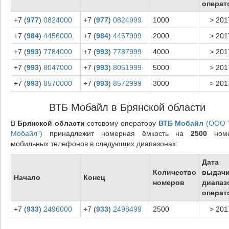
операт
+7 (
977
)
0824000
+7 (
977
)
0824999
1000
> 201
+7 (
984
)
4456000
+7 (
984
)
4457999
2000
> 201
+7 (
993
)
7784000
+7 (
993
)
7787999
4000
> 201
+7 (
993
)
8047000
+7 (
993
)
8051999
5000
> 201
+7 (
993
)
8570000
+7 (
993
)
8572999
3000
> 201
ВТБ Мобайл в Брянской области
В
Брянской области
сотовому оператору
ВТБ Мобайл
(ООО 
Мобайл")
принадлежит номерная ёмкость на
2500
номе
мобильных телефонов в следующих диапазонах:
Дата
Количество
выдач
Начало
Конец
номеров
диапаз
операт
+7 (
933
)
2496000
+7 (
933
)
2498499
2500
> 201