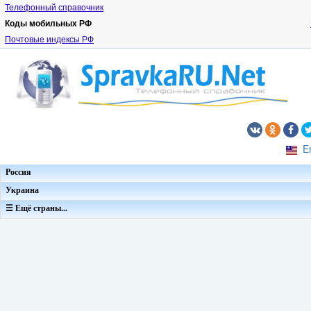
Телефонный справочник
Коды мобильных РФ
Почтовые индексы РФ
E
Россия
Украина
☰ Ещё страны...