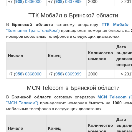
+7 (
938
)
0836000
+7 (
938
)
0837999
2000
> 201
ТТК Мобайл в Брянской области
В
Брянской области
сотовому оператору
ТТК Мобайл
"Компания ТрансТелеКом")
принадлежит номерная ёмкость на
номеров мобильных телефонов в следующих диапазонах:
Дата
Количество
выдач
Начало
Конец
номеров
диапаз
операт
+7 (
958
)
0368000
+7 (
958
)
0369999
2000
> 201
MCN Telecom в Брянской области
В
Брянской области
сотовому оператору
MCN Telecom
(
"МСН Телеком")
принадлежит номерная ёмкость на
1000
ном
мобильных телефонов в следующих диапазонах:
Дата
Количество
выдач
Начало
Конец
номеров
диапаз