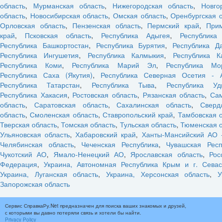
область
,
Мурманская область
,
Нижегородская область
,
Новго
область
,
Новосибирская область
,
Омская область
,
Оренбургская 
Орловская область
,
Пензенская область
,
Пермский край
,
При
край
,
Псковская область
,
Республика Адыгея
,
Республика
Республика Башкортостан
,
Республика Бурятия
,
Республика Да
Республика Ингушетия
,
Республика Калмыкия
,
Республика К
Республика Коми
,
Республика Марий Эл
,
Республика Мо
Республика Саха (Якутия)
,
Республика Северная Осетия - 
Республика Татарстан
,
Республика Тыва
,
Республика Уд
Республика Хакасия
,
Ростовская область
,
Рязанская область
,
Са
область
,
Саратовская область
,
Сахалинская область
,
Сверд
область
,
Смоленская область
,
Ставропольский край
,
Тамбовская 
Тверская область
,
Томская область
,
Тульская область
,
Тюменская о
Ульяновская область
,
Хабаровский край
,
Ханты-Мансийский АО 
Челябинская область
,
Чеченская Республика
,
Чувашская Респ
Чукотский АО
,
Ямало-Ненецкий АО
,
Ярославская область
,
Рос
Федерация
,
Украина, Автономная Республика Крым и г. Севас
Украина, Луганская область
,
Украина, Херсонская область
,
У
Запорожская область
Сервис СправкаРу.Net предназначен для поиска ваших знакомых и друзей,
с которыми вы давно потеряли связь и хотели бы найти.
Privacy Policy