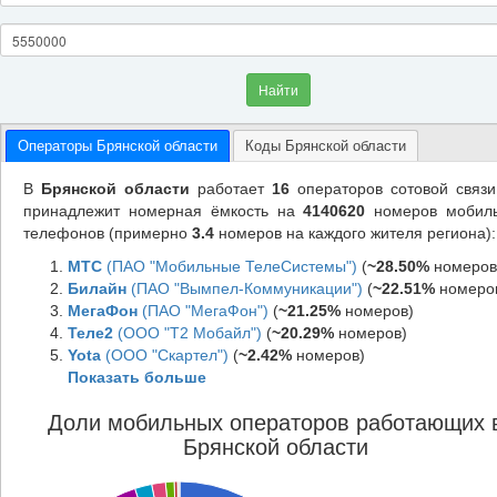
Найти
Операторы Брянской области
Коды Брянской области
В
Брянской области
работает
16
операторов сотовой связи
принадлежит номерная ёмкость на
4140620
номеров мобил
телефонов (примерно
3.4
номеров на каждого жителя региона):
МТС
(ПАО "Мобильные ТелеСистемы")
(
~28.50%
номеров
Билайн
(ПАО "Вымпел-Коммуникации")
(
~22.51%
номеро
МегаФон
(ПАО "МегаФон")
(
~21.25%
номеров)
Теле2
(ООО "Т2 Мобайл")
(
~20.29%
номеров)
Yota
(ООО "Скартел")
(
~2.42%
номеров)
Показать больше
Доли мобильных операторов работающих 
Брянской области