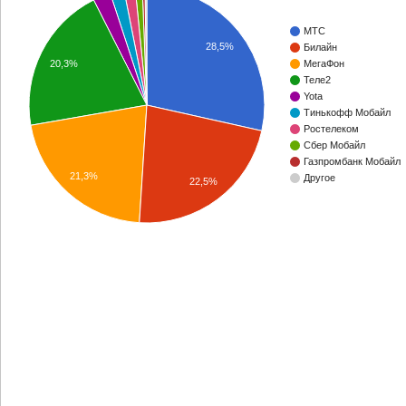
МТС
28,5%
Билайн
20,3%
МегаФон
Теле2
Yota
Тинькофф Мобайл
Ростелеком
Сбер Мобайл
Газпромбанк Мобайл
21,3%
Другое
22,5%