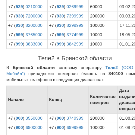
+7 (
929
)
0210000
+7 (
929
)
0269999
60000
03.02.2
+7 (
930
)
7200000
+7 (
930
)
7399999
200000
09.03.2
+7 (
930
)
8200000
+7 (
930
)
8299999
100000
17.11.2
+7 (
999
)
3765000
+7 (
999
)
3774999
10000
18.05.2
+7 (
999
)
3833000
+7 (
999
)
3842999
10000
01.01.2
Теле2 в Брянской области
В
Брянской области
сотовому оператору
Теле2
(ООО 
Мобайл")
принадлежит номерная ёмкость на
840100
номе
мобильных телефонов в следующих диапазонах:
Дата
Количество
выдач
Начало
Конец
номеров
диапаз
операт
+7 (
900
)
3550000
+7 (
900
)
3749999
200000
01.08.2
+7 (
900
)
6900000
+7 (
900
)
6999999
100000
01.08.2