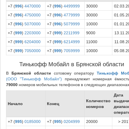
+7 (
996
)
4470000
+7 (
996
)
4499999
30000
02.03.2
+7 (
996
)
4750000
+7 (
996
)
4779999
30000
01.05.2
+7 (
996
)
5070000
+7 (
996
)
5079999
10000
01.01.2
+7 (
999
)
2203000
+7 (
999
)
2211999
9000
13.11.2
+7 (
999
)
6204000
+7 (
999
)
6214999
11000
11.08.2
+7 (
999
)
7050000
+7 (
999
)
7059999
10000
05.08.2
Тинькофф Мобайл в Брянской области
В
Брянской области
сотовому оператору
Тинькофф Мо
(ООО "Тинькофф Мобайл")
принадлежит номерная ёмкост
79000
номеров мобильных телефонов в следующих диапазонах
Дата
Количество
выдач
Начало
Конец
номеров
диапаз
операт
+7 (
995
)
0185000
+7 (
995
)
0204999
20000
> 201