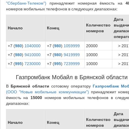
"Сбербанк-Телеком")
принадлежит номерная ёмкость на
4
номеров мобильных телефонов в следующих диапазонах:
Дата
Количество
выдач
Начало
Конец
номеров
диапаз
операт
+7 (
980
)
1040000
+7 (
980
)
1059999
20000
> 201
+7 (
980
)
9410000
+7 (
980
)
9419999
10000
> 201
+7 (
995
)
7230000
+7 (
995
)
7239999
10000
> 201
Газпромбанк Мобайл в Брянской области
В
Брянской области
сотовому оператору
Газпромбанк Мо
(ООО "Новые мобильные коммуникации")
принадлежит номе
ёмкость на
15000
номеров мобильных телефонов в следу
диапазонах:
Дата
Количество
выдач
Начало
Конец
номеров
диапаз