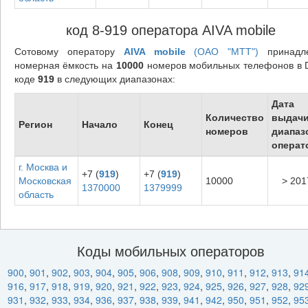
код 8-919 оператора AIVA mobile
Сотовому оператору
AIVA mobile
(ОАО "МТТ")
принадл
номерная ёмкость на
10000
номеров мобильных телефонов в 
коде
919
в следующих диапазонах:
Дата
Количество
выдач
Регион
Начало
Конец
номеров
диапаз
операт
г. Москва и
+7 (
919
)
+7 (
919
)
Московская
10000
> 201
1370000
1379999
область
Коды мобильных операторов
900
,
901
,
902
,
903
,
904
,
905
,
906
,
908
,
909
,
910
,
911
,
912
,
913
,
91
916
,
917
,
918
,
919
,
920
,
921
,
922
,
923
,
924
,
925
,
926
,
927
,
928
,
92
931
,
932
,
933
,
934
,
936
,
937
,
938
,
939
,
941
,
942
,
950
,
951
,
952
,
95