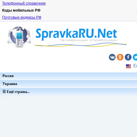
Телефонный справочник
Коды мобильных РФ
Почтовые индексы РФ
E
Россия
Украина
☰ Ещё страны...