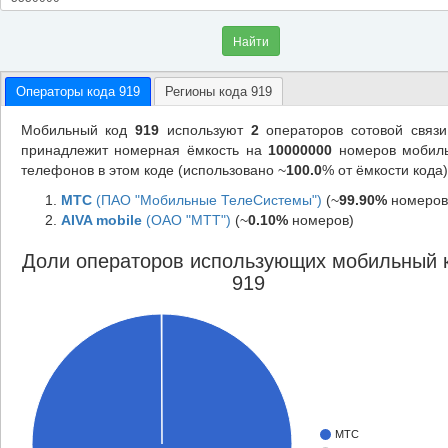
Найти
Операторы кода 919
Регионы кода 919
Мобильный код
919
используют
2
операторов сотовой связи
принадлежит номерная ёмкость на
10000000
номеров мобил
телефонов в этом коде (использовано ~
100.0
% от ёмкости кода)
МТС
(ПАО "Мобильные ТелеСистемы")
(~
99.90%
номеров
AIVA mobile
(ОАО "МТТ")
(~
0.10%
номеров)
Доли операторов использующих мобильный 
919
МТС