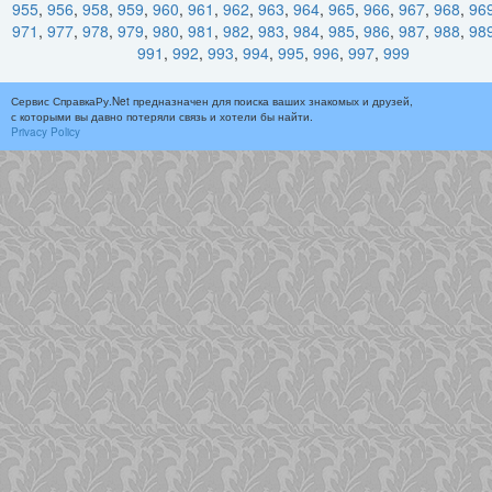
955
,
956
,
958
,
959
,
960
,
961
,
962
,
963
,
964
,
965
,
966
,
967
,
968
,
96
971
,
977
,
978
,
979
,
980
,
981
,
982
,
983
,
984
,
985
,
986
,
987
,
988
,
98
991
,
992
,
993
,
994
,
995
,
996
,
997
,
999
Сервис СправкаРу.Net предназначен для поиска ваших знакомых и друзей,
с которыми вы давно потеряли связь и хотели бы найти.
Privacy Policy