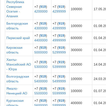
Республика
Северная
+7 (
919
)
+7 (
919
)
100000
17.05.2
Осетия -
4200000
4299999
Алания
Белгородская
+7 (
919
)
+7 (
919
)
100000
01.08.2
область
4300000
4399999
+7 (
919
)
+7 (
919
)
Пермский край
600000
01.04.2
4400000
4999999
Кировская
+7 (
919
)
+7 (
919
)
300000
01.04.2
область
5000000
5299999
Ханты-
+7 (
919
)
+7 (
919
)
Мансийский АО
100000
14.04.2
5300000
5399999
- Югра
Волгоградская
+7 (
919
)
+7 (
919
)
100000
24.03.2
область
5400000
5499999
Ямало-
+7 (
919
)
+7 (
919
)
100000
01.07.2
Ненецкий АО
5500000
5599999
Курганская
+7 (
919
)
+7 (
919
)
400000
01.04.2
область
5600000
5999999