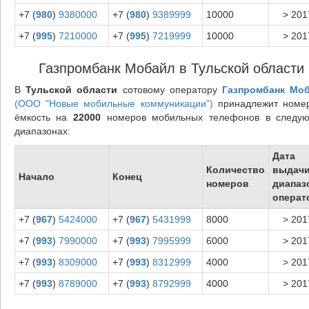
+7 (
980
)
9380000
+7 (
980
)
9389999
10000
> 201
+7 (
995
)
7210000
+7 (
995
)
7219999
10000
> 201
Газпромбанк Мобайл в Тульской области
В
Тульской области
сотовому оператору
Газпромбанк Мо
(ООО "Новые мобильные коммуникации")
принадлежит номе
ёмкость на
22000
номеров мобильных телефонов в следу
диапазонах:
Дата
Количество
выдач
Начало
Конец
номеров
диапаз
операт
+7 (
967
)
5424000
+7 (
967
)
5431999
8000
> 201
+7 (
993
)
7990000
+7 (
993
)
7995999
6000
> 201
+7 (
993
)
8309000
+7 (
993
)
8312999
4000
> 201
+7 (
993
)
8789000
+7 (
993
)
8792999
4000
> 201