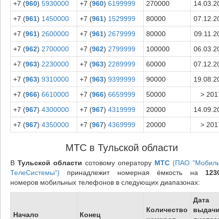
+7 (
960
)
5930000
+7 (
960
)
6199999
270000
14.03.2
+7 (
961
)
1450000
+7 (
961
)
1529999
80000
07.12.2
+7 (
961
)
2600000
+7 (
961
)
2679999
80000
09.11.2
+7 (
962
)
2700000
+7 (
962
)
2799999
100000
06.03.2
+7 (
963
)
2230000
+7 (
963
)
2289999
60000
07.12.2
+7 (
963
)
9310000
+7 (
963
)
9399999
90000
19.08.2
+7 (
966
)
6610000
+7 (
966
)
6659999
50000
> 201
+7 (
967
)
4300000
+7 (
967
)
4319999
20000
14.09.2
+7 (
967
)
4350000
+7 (
967
)
4369999
20000
> 201
МТС в Тульской области
В
Тульской области
сотовому оператору
МТС
(ПАО "Мобил
ТелеСистемы")
принадлежит номерная ёмкость на
123
номеров мобильных телефонов в следующих диапазонах:
Дата
Количество
выдач
Начало
Конец