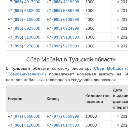
+7 (
995
)
4917000
+7 (
995
)
4919999
3000
> 201
+7 (
995
)
5383000
+7 (
995
)
5385999
3000
> 201
+7 (
995
)
6106000
+7 (
995
)
6109999
4000
> 201
+7 (
995
)
6923000
+7 (
995
)
6924999
2000
> 201
+7 (
995
)
9136000
+7 (
995
)
9136999
1000
> 201
+7 (
995
)
9278000
+7 (
995
)
9279999
2000
> 201
Сбер Мобайл в Тульской области
В
Тульской области
сотовому оператору
Сбер Мобайл
(
"Сбербанк-Телеком")
принадлежит номерная ёмкость на
6
номеров мобильных телефонов в следующих диапазонах:
Дата
Количество
выдач
Начало
Конец
номеров
диапаз
операт
+7 (
977
)
0660000
+7 (
977
)
0669999
10000
> 201
+7 (
980
)
0120000
+7 (
980
)
0149999
30000
> 201