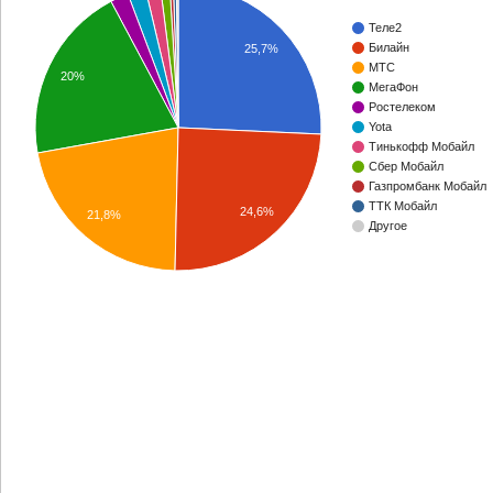
Теле2
Билайн
25,7%
МТС
20%
МегаФон
Ростелеком
Yota
Тинькофф Мобайл
Сбер Мобайл
Газпромбанк Мобайл
ТТК Мобайл
24,6%
21,8%
Другое