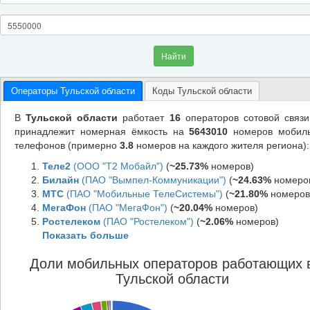
Найти
Операторы Тульской области
Коды Тульской области
В
Тульской области
работает
16
операторов сотовой связи
принадлежит номерная ёмкость на
5643010
номеров мобил
телефонов (примерно
3.8
номеров на каждого жителя региона):
Теле2
(ООО "Т2 Мобайл")
(
~25.73%
номеров)
Билайн
(ПАО "Вымпел-Коммуникации")
(
~24.63%
номеро
МТС
(ПАО "Мобильные ТелеСистемы")
(
~21.80%
номеров
МегаФон
(ПАО "МегаФон")
(
~20.04%
номеров)
Ростелеком
(ПАО "Ростелеком")
(
~2.06%
номеров)
Показать больше
Доли мобильных операторов работающих 
Тульской области