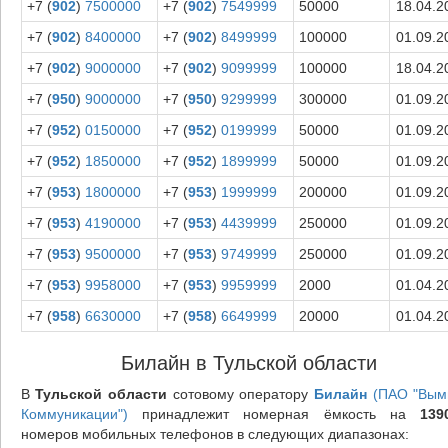
+7 (
902
)
7500000
+7 (
902
)
7549999
50000
18.04.2
+7 (
902
)
8400000
+7 (
902
)
8499999
100000
01.09.2
+7 (
902
)
9000000
+7 (
902
)
9099999
100000
18.04.2
+7 (
950
)
9000000
+7 (
950
)
9299999
300000
01.09.2
+7 (
952
)
0150000
+7 (
952
)
0199999
50000
01.09.2
+7 (
952
)
1850000
+7 (
952
)
1899999
50000
01.09.2
+7 (
953
)
1800000
+7 (
953
)
1999999
200000
01.09.2
+7 (
953
)
4190000
+7 (
953
)
4439999
250000
01.09.2
+7 (
953
)
9500000
+7 (
953
)
9749999
250000
01.09.2
+7 (
953
)
9958000
+7 (
953
)
9959999
2000
01.04.2
+7 (
958
)
6630000
+7 (
958
)
6649999
20000
01.04.2
Билайн в Тульской области
В
Тульской области
сотовому оператору
Билайн
(ПАО "Вым
Коммуникации")
принадлежит номерная ёмкость на
139
номеров мобильных телефонов в следующих диапазонах: