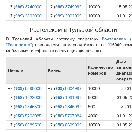
+7 (
999
)
3740000
+7 (
999
)
3749999
10000
15.05.2
+7 (
999
)
3893000
+7 (
999
)
3902999
10000
01.01.2
Ростелеком в Тульской области
В
Тульской области
сотовому оператору
Ростелеком
(
"Ростелеком")
принадлежит номерная ёмкость на
116000
ном
мобильных телефонов в следующих диапазонах:
Дата
Количество
выдач
Начало
Конец
номеров
диапаз
операт
+7 (
939
)
8595000
+7 (
939
)
8604999
10000
> 201
+7 (
958
)
1923000
+7 (
958
)
1931999
9000
01.05.2
+7 (
958
)
2846500
+7 (
958
)
2846999
500
> 201
+7 (
958
)
5703085
+7 (
958
)
5707084
4000
01.01.2
+7 (
958
)
8689500
+7 (
958
)
8699999
10500
01.05.2