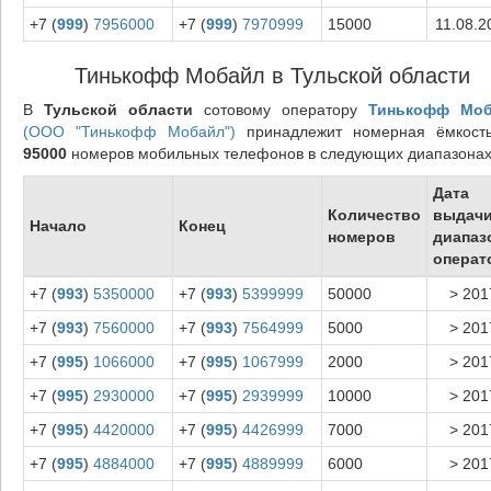
+7 (
999
)
7956000
+7 (
999
)
7970999
15000
11.08.2
Тинькофф Мобайл в Тульской области
В
Тульской области
сотовому оператору
Тинькофф Мо
(ООО "Тинькофф Мобайл")
принадлежит номерная ёмкост
95000
номеров мобильных телефонов в следующих диапазонах
Дата
Количество
выдач
Начало
Конец
номеров
диапаз
операт
+7 (
993
)
5350000
+7 (
993
)
5399999
50000
> 201
+7 (
993
)
7560000
+7 (
993
)
7564999
5000
> 201
+7 (
995
)
1066000
+7 (
995
)
1067999
2000
> 201
+7 (
995
)
2930000
+7 (
995
)
2939999
10000
> 201
+7 (
995
)
4420000
+7 (
995
)
4426999
7000
> 201
+7 (
995
)
4884000
+7 (
995
)
4889999
6000
> 201