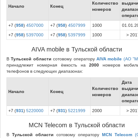
Количество
выдач
Начало
Конец
номеров
диапаз
операт
+7 (
958
)
4507000
+7 (
958
)
4507999
1000
01.01.2
+7 (
958
)
5397000
+7 (
958
)
5397999
1000
> 201
AIVA mobile в Тульской области
В
Тульской области
сотовому оператору
AIVA mobile
(АО "М
принадлежит номерная ёмкость на
2000
номеров мобил
телефонов в следующих диапазонах:
Дата
Количество
выдач
Начало
Конец
номеров
диапаз
операт
+7 (
931
)
5220000
+7 (
931
)
5221999
2000
> 201
MCN Telecom в Тульской области
В
Тульской области
сотовому оператору
MCN Telecom
(