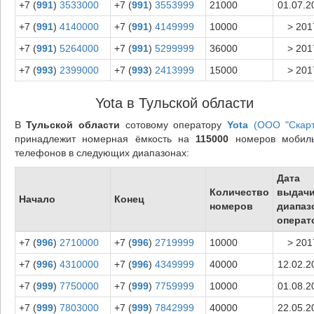
+7 (
991
)
3533000
+7 (
991
)
3553999
21000
01.07.2
+7 (
991
)
4140000
+7 (
991
)
4149999
10000
> 201
+7 (
991
)
5264000
+7 (
991
)
5299999
36000
> 201
+7 (
993
)
2399000
+7 (
993
)
2413999
15000
> 201
Yota в Тульской области
В
Тульской области
сотовому оператору
Yota
(ООО "Скарт
принадлежит номерная ёмкость на
115000
номеров мобил
телефонов в следующих диапазонах:
Дата
Количество
выдач
Начало
Конец
номеров
диапаз
операт
+7 (
996
)
2710000
+7 (
996
)
2719999
10000
> 201
+7 (
996
)
4310000
+7 (
996
)
4349999
40000
12.02.2
+7 (
999
)
7750000
+7 (
999
)
7759999
10000
01.08.2
+7 (
999
)
7803000
+7 (
999
)
7842999
40000
22.05.2