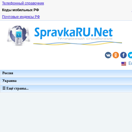
Телефонный справочник
Коды мобильных РФ
Почтовые индексы РФ
E
Россия
Украина
☰ Ещё страны...