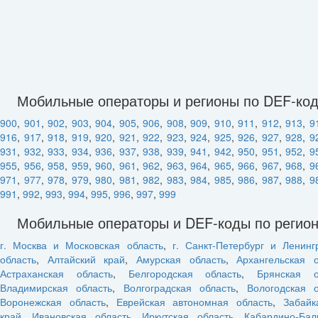
Мобильные операторы и регионы по DEF-ко
900
,
901
,
902
,
903
,
904
,
905
,
906
,
908
,
909
,
910
,
911
,
912
,
913
,
9
916
,
917
,
918
,
919
,
920
,
921
,
922
,
923
,
924
,
925
,
926
,
927
,
928
,
9
931
,
932
,
933
,
934
,
936
,
937
,
938
,
939
,
941
,
942
,
950
,
951
,
952
,
9
955
,
956
,
958
,
959
,
960
,
961
,
962
,
963
,
964
,
965
,
966
,
967
,
968
,
9
971
,
977
,
978
,
979
,
980
,
981
,
982
,
983
,
984
,
985
,
986
,
987
,
988
,
9
991
,
992
,
993
,
994
,
995
,
996
,
997
,
999
Мобильные операторы и DEF-коды по регио
г. Москва и Московская область
,
г. Санкт-Петербург и Ленинг
область
,
Алтайский край
,
Амурская область
,
Архангельская о
Астраханская область
,
Белгородская область
,
Брянская о
Владимирская область
,
Волгоградская область
,
Вологодская о
Воронежская область
,
Еврейская автономная область
,
Забайк
край
,
Ивановская область
,
Иркутская область
,
Кабардино-Бал