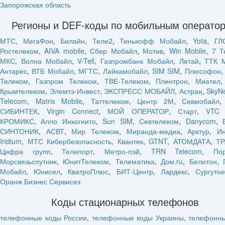
Запорожская область
Регионы и DEF-коды по мобильным операто
МТС
,
МегаФон
,
Билайн
,
Теле2
,
Тинькофф Мобайл
,
Yota
,
ГЛ
Ростелеком
,
AIVA mobile
,
Сбер Мобайл
,
Мотив
,
Win Mobile
,
7 Т
МКС
,
Волна Мобайл
,
V-Tell
,
Газпромбанк Мобайл
,
Летай
,
ТТК 
Антарес
,
ВТБ Мобайл
,
МГТС
,
Лайкамобайл
,
SIM SIM
,
Плюсофон
Телеком
,
Газпром Телеком
,
ТВЕ-Телеком
,
Плинтрон
,
Миател
Крымтелеком
,
Элемтэ-Инвест
,
ЭКСПРЕСС МОБАЙЛ
,
Астран
,
SkyN
Telecom
,
Matrix Mobile
,
Таттелеком
,
Центр 2М
,
Севмобайл
СИБИНТЕК
,
Virgin Connect
,
МОЙ ОПЕРАТОР
,
Старт
,
VTC 
КРОМИКС
,
Алло Инкогнито
,
Sun SIM
,
Севтелеком
,
Danycom
,
СИНТОНИК
,
АСВТ
,
Мир Телеком
,
Миранда-медиа
,
Арктур
,
Ин
Iridium
,
МТС Кибербезопасность
,
Квантек
,
GTNT
,
АТОМДАТА
,
ТР
Цифра групп
,
Телепорт
,
Метро-пэй
,
TRN Telecom
,
По
Морсвязьспутник
,
ЮнитТелеком
,
Телематика
,
Дом.ru
,
Белитон
,
Мобайл
,
Юнисел
,
КватроПлюс
,
БИТ-Центр
,
Лардекс
,
Сургутн
Оранж Бизнес Сервисез
Коды стационарных телефонов
телефонные коды России
,
телефонные коды Украины
,
телефонн