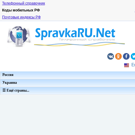
Телефонный справочник
Коды мобильных РФ
Почтовые индексы РФ
E
Россия
Украина
☰ Ещё страны...