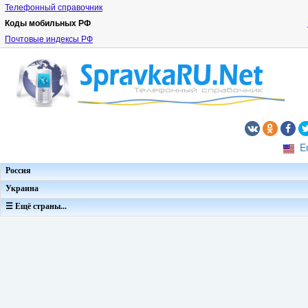
Телефонный справочник
Коды мобильных РФ
Почтовые индексы РФ
E
Россия
Украина
☰ Ещё страны...