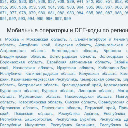
931
,
932
,
933
,
934
,
936
,
937
,
938
,
939
,
941
,
942
,
950
,
951
,
952
,
9
955
,
956
,
958
,
959
,
960
,
961
,
962
,
963
,
964
,
965
,
966
,
967
,
968
,
9
971
,
977
,
978
,
979
,
980
,
981
,
982
,
983
,
984
,
985
,
986
,
987
,
988
,
9
991
,
992
,
993
,
994
,
995
,
996
,
997
,
999
Мобильные операторы и DEF-коды по регио
г. Москва и Московская область
,
г. Санкт-Петербург и Ленинг
область
,
Алтайский край
,
Амурская область
,
Архангельская о
Астраханская область
,
Белгородская область
,
Брянская о
Владимирская область
,
Волгоградская область
,
Вологодская о
Воронежская область
,
Еврейская автономная область
,
Забайк
край
,
Ивановская область
,
Иркутская область
,
Кабардино-Бал
Республика
,
Калининградская область
,
Калужская область
,
Кам
край
,
Карачаево-Черкесская Республика
,
Кемеровская область
,
Ки
область
,
Костромская область
,
Краснодарский край
,
Красноярски
Курганская область
,
Курская область
,
Липецкая область
,
Мага
область
,
Мурманская область
,
Нижегородская область
,
Новго
область
,
Новосибирская область
,
Омская область
,
Оренбургская 
Орловская область
,
Пензенская область
,
Пермский край
,
При
край
,
Псковская область
,
Республика Адыгея
,
Республика
Республика Башкортостан
,
Республика Бурятия
,
Республика Да
Республика Ингушетия
,
Республика Калмыкия
,
Республика К