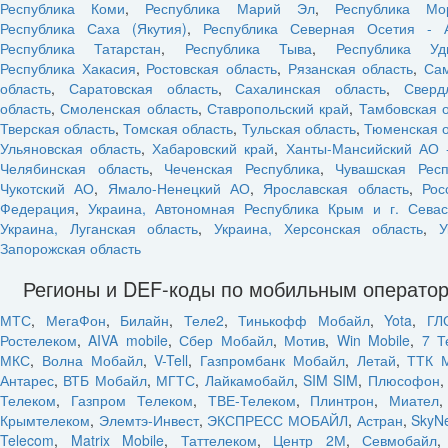
Республика Коми
,
Республика Марий Эл
,
Республика Мо
Республика Саха (Якутия)
,
Республика Северная Осетия - 
Республика Татарстан
,
Республика Тыва
,
Республика Уд
Республика Хакасия
,
Ростовская область
,
Рязанская область
,
Са
область
,
Саратовская область
,
Сахалинская область
,
Сверд
область
,
Смоленская область
,
Ставропольский край
,
Тамбовская 
Тверская область
,
Томская область
,
Тульская область
,
Тюменская о
Ульяновская область
,
Хабаровский край
,
Ханты-Мансийский АО 
Челябинская область
,
Чеченская Республика
,
Чувашская Респ
Чукотский АО
,
Ямало-Ненецкий АО
,
Ярославская область
,
Рос
Федерация
,
Украина, Автономная Республика Крым и г. Севас
Украина, Луганская область
,
Украина, Херсонская область
,
У
Запорожская область
Регионы и DEF-коды по мобильным операто
МТС
,
МегаФон
,
Билайн
,
Теле2
,
Тинькофф Мобайл
,
Yota
,
ГЛ
Ростелеком
,
AIVA mobile
,
Сбер Мобайл
,
Мотив
,
Win Mobile
,
7 Т
МКС
,
Волна Мобайл
,
V-Tell
,
Газпромбанк Мобайл
,
Летай
,
ТТК 
Антарес
,
ВТБ Мобайл
,
МГТС
,
Лайкамобайл
,
SIM SIM
,
Плюсофон
Телеком
,
Газпром Телеком
,
ТВЕ-Телеком
,
Плинтрон
,
Миател
Крымтелеком
,
Элемтэ-Инвест
,
ЭКСПРЕСС МОБАЙЛ
,
Астран
,
SkyN
Telecom
,
Matrix Mobile
,
Таттелеком
,
Центр 2М
,
Севмобайл