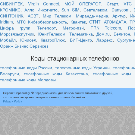
СИБИНТЕК
,
Virgin Connect
,
МОЙ ОПЕРАТОР
,
Старт
,
VTC 
КРОМИКС
,
Алло Инкогнито
,
Sun SIM
,
Севтелеком
,
Danycom
,
СИНТОНИК
,
АСВТ
,
Мир Телеком
,
Миранда-медиа
,
Арктур
,
Ин
Iridium
,
МТС Кибербезопасность
,
Квантек
,
GTNT
,
АТОМДАТА
,
ТР
Цифра групп
,
Телепорт
,
Метро-пэй
,
TRN Telecom
,
По
Морсвязьспутник
,
ЮнитТелеком
,
Телематика
,
Дом.ru
,
Белитон
,
Мобайл
,
Юнисел
,
КватроПлюс
,
БИТ-Центр
,
Лардекс
,
Сургутн
Оранж Бизнес Сервисез
Коды стационарных телефонов
телефонные коды России
,
телефонные коды Украины
,
телефонн
Беларуси
,
телефонные коды Казахстана
,
телефонные коды 
телефонные коды Молдовы
Сервис СправкаРу.Net предназначен для поиска ваших знакомых и друзей,
с которыми вы давно потеряли связь и хотели бы найти.
Privacy Policy