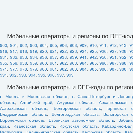
Мобильные операторы и регионы по DEF-ко
900
,
901
,
902
,
903
,
904
,
905
,
906
,
908
,
909
,
910
,
911
,
912
,
913
,
9
916
,
917
,
918
,
919
,
920
,
921
,
922
,
923
,
924
,
925
,
926
,
927
,
928
,
9
931
,
932
,
933
,
934
,
936
,
937
,
938
,
939
,
941
,
942
,
950
,
951
,
952
,
9
955
,
956
,
958
,
959
,
960
,
961
,
962
,
963
,
964
,
965
,
966
,
967
,
968
,
9
971
,
977
,
978
,
979
,
980
,
981
,
982
,
983
,
984
,
985
,
986
,
987
,
988
,
9
991
,
992
,
993
,
994
,
995
,
996
,
997
,
999
Мобильные операторы и DEF-коды по регио
г. Москва и Московская область
,
г. Санкт-Петербург и Ленинг
область
,
Алтайский край
,
Амурская область
,
Архангельская о
Астраханская область
,
Белгородская область
,
Брянская о
Владимирская область
,
Волгоградская область
,
Вологодская о
Воронежская область
,
Еврейская автономная область
,
Забайк
край
,
Ивановская область
,
Иркутская область
,
Кабардино-Бал
Республика
,
Калининградская область
,
Калужская область
,
Кам