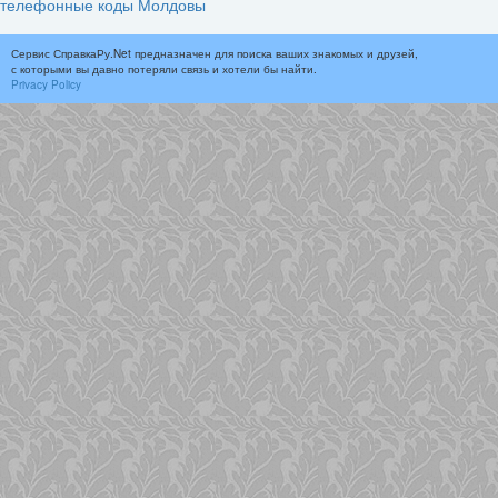
телефонные коды Молдовы
Сервис СправкаРу.Net предназначен для поиска ваших знакомых и друзей,
с которыми вы давно потеряли связь и хотели бы найти.
Privacy Policy