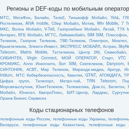
Регионы и DEF-коды по мобильным операто
МТС
,
МегаФон
,
Билайн
,
Теле2
,
Тинькофф Мобайл
,
Yota
,
ГЛ
Ростелеком
,
AIVA mobile
,
Сбер Мобайл
,
Мотив
,
Win Mobile
,
7 Т
МКС
,
Волна Мобайл
,
V-Tell
,
Газпромбанк Мобайл
,
Летай
,
ТТК 
Антарес
,
ВТБ Мобайл
,
МГТС
,
Лайкамобайл
,
SIM SIM
,
Плюсофон
Телеком
,
Газпром Телеком
,
ТВЕ-Телеком
,
Плинтрон
,
Миател
Крымтелеком
,
Элемтэ-Инвест
,
ЭКСПРЕСС МОБАЙЛ
,
Астран
,
SkyN
Telecom
,
Matrix Mobile
,
Таттелеком
,
Центр 2М
,
Севмобайл
СИБИНТЕК
,
Virgin Connect
,
МОЙ ОПЕРАТОР
,
Старт
,
VTC 
КРОМИКС
,
Алло Инкогнито
,
Sun SIM
,
Севтелеком
,
Danycom
,
СИНТОНИК
,
АСВТ
,
Мир Телеком
,
Миранда-медиа
,
Арктур
,
Ин
Iridium
,
МТС Кибербезопасность
,
Квантек
,
GTNT
,
АТОМДАТА
,
ТР
Цифра групп
,
Телепорт
,
Метро-пэй
,
TRN Telecom
,
По
Морсвязьспутник
,
ЮнитТелеком
,
Телематика
,
Дом.ru
,
Белитон
,
Мобайл
,
Юнисел
,
КватроПлюс
,
БИТ-Центр
,
Лардекс
,
Сургутн
Оранж Бизнес Сервисез
Коды стационарных телефонов
телефонные коды России
,
телефонные коды Украины
,
телефонн
Беларуси
,
телефонные коды Казахстана
,
телефонные коды 