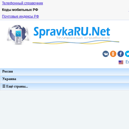
Телефонный справочник
Коды мобильных РФ
Почтовые индексы РФ
E
Россия
Украина
☰ Ещё страны...