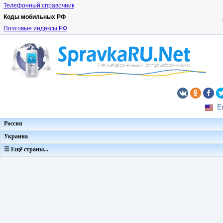
Телефонный справочник
Коды мобильных РФ
Почтовые индексы РФ
E
Россия
Украина
☰ Ещё страны...