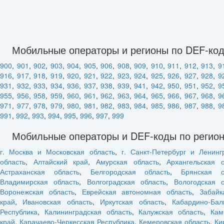
Мобильные операторы и регионы по DEF-ко
900
,
901
,
902
,
903
,
904
,
905
,
906
,
908
,
909
,
910
,
911
,
912
,
913
,
9
916
,
917
,
918
,
919
,
920
,
921
,
922
,
923
,
924
,
925
,
926
,
927
,
928
,
9
931
,
932
,
933
,
934
,
936
,
937
,
938
,
939
,
941
,
942
,
950
,
951
,
952
,
9
955
,
956
,
958
,
959
,
960
,
961
,
962
,
963
,
964
,
965
,
966
,
967
,
968
,
9
971
,
977
,
978
,
979
,
980
,
981
,
982
,
983
,
984
,
985
,
986
,
987
,
988
,
9
991
,
992
,
993
,
994
,
995
,
996
,
997
,
999
Мобильные операторы и DEF-коды по регио
г. Москва и Московская область
,
г. Санкт-Петербург и Ленинг
область
,
Алтайский край
,
Амурская область
,
Архангельская о
Астраханская область
,
Белгородская область
,
Брянская о
Владимирская область
,
Волгоградская область
,
Вологодская о
Воронежская область
,
Еврейская автономная область
,
Забайк
край
,
Ивановская область
,
Иркутская область
,
Кабардино-Бал
Республика
,
Калининградская область
,
Калужская область
,
Кам
край
,
Карачаево-Черкесская Республика
,
Кемеровская область
,
Ки