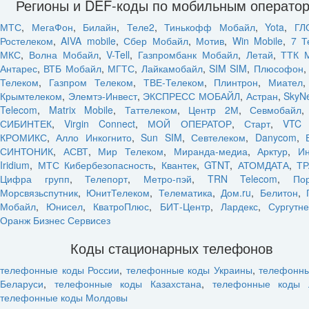
Регионы и DEF-коды по мобильным операто
МТС
,
МегаФон
,
Билайн
,
Теле2
,
Тинькофф Мобайл
,
Yota
,
ГЛ
Ростелеком
,
AIVA mobile
,
Сбер Мобайл
,
Мотив
,
Win Mobile
,
7 Т
МКС
,
Волна Мобайл
,
V-Tell
,
Газпромбанк Мобайл
,
Летай
,
ТТК 
Антарес
,
ВТБ Мобайл
,
МГТС
,
Лайкамобайл
,
SIM SIM
,
Плюсофон
Телеком
,
Газпром Телеком
,
ТВЕ-Телеком
,
Плинтрон
,
Миател
Крымтелеком
,
Элемтэ-Инвест
,
ЭКСПРЕСС МОБАЙЛ
,
Астран
,
SkyN
Telecom
,
Matrix Mobile
,
Таттелеком
,
Центр 2М
,
Севмобайл
СИБИНТЕК
,
Virgin Connect
,
МОЙ ОПЕРАТОР
,
Старт
,
VTC 
КРОМИКС
,
Алло Инкогнито
,
Sun SIM
,
Севтелеком
,
Danycom
,
СИНТОНИК
,
АСВТ
,
Мир Телеком
,
Миранда-медиа
,
Арктур
,
Ин
Iridium
,
МТС Кибербезопасность
,
Квантек
,
GTNT
,
АТОМДАТА
,
ТР
Цифра групп
,
Телепорт
,
Метро-пэй
,
TRN Telecom
,
По
Морсвязьспутник
,
ЮнитТелеком
,
Телематика
,
Дом.ru
,
Белитон
,
Мобайл
,
Юнисел
,
КватроПлюс
,
БИТ-Центр
,
Лардекс
,
Сургутн
Оранж Бизнес Сервисез
Коды стационарных телефонов
телефонные коды России
,
телефонные коды Украины
,
телефонн
Беларуси
,
телефонные коды Казахстана
,
телефонные коды 
телефонные коды Молдовы