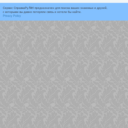
Сервис СправкаРу.Net предназначен для поиска ваших знакомых и друзей,
с которыми вы давно потеряли связь и хотели бы найти.
Privacy Policy