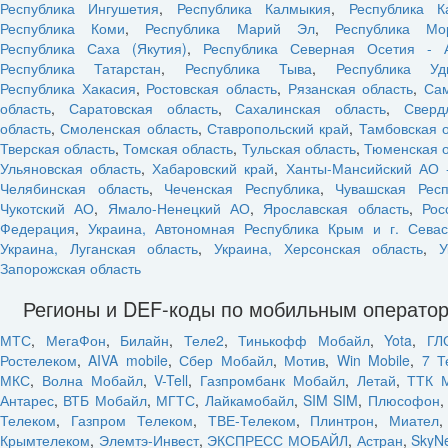
Республика Ингушетия
,
Республика Калмыкия
,
Республика К
Республика Коми
,
Республика Марий Эл
,
Республика Мо
Республика Саха (Якутия)
,
Республика Северная Осетия - 
Республика Татарстан
,
Республика Тыва
,
Республика Уд
Республика Хакасия
,
Ростовская область
,
Рязанская область
,
Са
область
,
Саратовская область
,
Сахалинская область
,
Сверд
область
,
Смоленская область
,
Ставропольский край
,
Тамбовская 
Тверская область
,
Томская область
,
Тульская область
,
Тюменская о
Ульяновская область
,
Хабаровский край
,
Ханты-Мансийский АО 
Челябинская область
,
Чеченская Республика
,
Чувашская Респ
Чукотский АО
,
Ямало-Ненецкий АО
,
Ярославская область
,
Рос
Федерация
,
Украина, Автономная Республика Крым и г. Севас
Украина, Луганская область
,
Украина, Херсонская область
,
У
Запорожская область
Регионы и DEF-коды по мобильным операто
МТС
,
МегаФон
,
Билайн
,
Теле2
,
Тинькофф Мобайл
,
Yota
,
ГЛ
Ростелеком
,
AIVA mobile
,
Сбер Мобайл
,
Мотив
,
Win Mobile
,
7 Т
МКС
,
Волна Мобайл
,
V-Tell
,
Газпромбанк Мобайл
,
Летай
,
ТТК 
Антарес
,
ВТБ Мобайл
,
МГТС
,
Лайкамобайл
,
SIM SIM
,
Плюсофон
Телеком
,
Газпром Телеком
,
ТВЕ-Телеком
,
Плинтрон
,
Миател
Крымтелеком
,
Элемтэ-Инвест
,
ЭКСПРЕСС МОБАЙЛ
,
Астран
,
SkyN