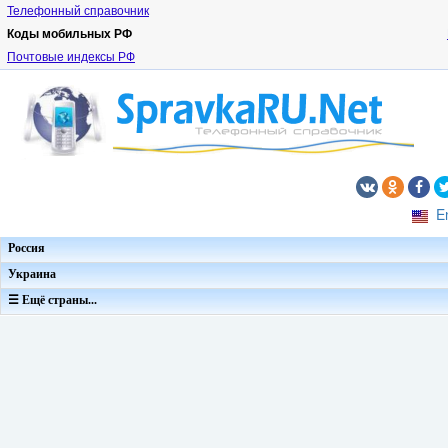
Телефонный справочник
Коды мобильных РФ
Почтовые индексы РФ
E
Россия
Украина
☰ Ещё страны...