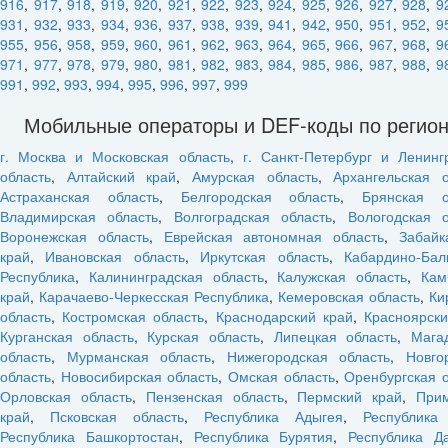
916
,
917
,
918
,
919
,
920
,
921
,
922
,
923
,
924
,
925
,
926
,
927
,
928
,
9
931
,
932
,
933
,
934
,
936
,
937
,
938
,
939
,
941
,
942
,
950
,
951
,
952
,
9
955
,
956
,
958
,
959
,
960
,
961
,
962
,
963
,
964
,
965
,
966
,
967
,
968
,
9
971
,
977
,
978
,
979
,
980
,
981
,
982
,
983
,
984
,
985
,
986
,
987
,
988
,
9
991
,
992
,
993
,
994
,
995
,
996
,
997
,
999
Мобильные операторы и DEF-коды по регио
г. Москва и Московская область
,
г. Санкт-Петербург и Ленинг
область
,
Алтайский край
,
Амурская область
,
Архангельская о
Астраханская область
,
Белгородская область
,
Брянская о
Владимирская область
,
Волгоградская область
,
Вологодская о
Воронежская область
,
Еврейская автономная область
,
Забайк
край
,
Ивановская область
,
Иркутская область
,
Кабардино-Бал
Республика
,
Калининградская область
,
Калужская область
,
Кам
край
,
Карачаево-Черкесская Республика
,
Кемеровская область
,
Ки
область
,
Костромская область
,
Краснодарский край
,
Красноярски
Курганская область
,
Курская область
,
Липецкая область
,
Мага
область
,
Мурманская область
,
Нижегородская область
,
Новго
область
,
Новосибирская область
,
Омская область
,
Оренбургская 
Орловская область
,
Пензенская область
,
Пермский край
,
При
край
,
Псковская область
,
Республика Адыгея
,
Республика
Республика Башкортостан
,
Республика Бурятия
,
Республика Да