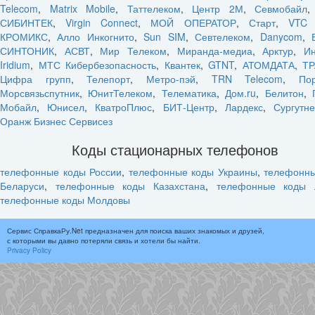
Telecom
,
Matrix Mobile
,
Таттелеком
,
Центр 2М
,
Севмобайл
СИБИНТЕК
,
Virgin Connect
,
МОЙ ОПЕРАТОР
,
Старт
,
VTC 
КРОМИКС
,
Алло Инкогнито
,
Sun SIM
,
Севтелеком
,
Danycom
,
СИНТОНИК
,
АСВТ
,
Мир Телеком
,
Миранда-медиа
,
Арктур
,
Ин
Iridium
,
МТС Кибербезопасность
,
Квантек
,
GTNT
,
АТОМДАТА
,
ТР
Цифра групп
,
Телепорт
,
Метро-пэй
,
TRN Telecom
,
По
Морсвязьспутник
,
ЮнитТелеком
,
Телематика
,
Дом.ru
,
Белитон
,
Мобайл
,
Юнисел
,
КватроПлюс
,
БИТ-Центр
,
Лардекс
,
Сургутн
Оранж Бизнес Сервисез
Коды стационарных телефонов
телефонные коды России
,
телефонные коды Украины
,
телефонн
Беларуси
,
телефонные коды Казахстана
,
телефонные коды 
телефонные коды Молдовы
Сервис СправкаРу.Net предназначен для поиска ваших знакомых и друзей,
с которыми вы давно потеряли связь и хотели бы найти.
Privacy Policy