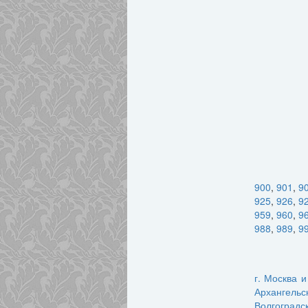
900
,
901
,
9
925
,
926
,
9
959
,
960
,
9
988
,
989
,
9
г. Москва 
Архангельс
Волгоградс