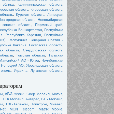
публика
,
Калининградская область
,
ровская область
,
Кировская область
,
область
,
Курская область
,
Липецкая
Новгородская область
,
Новосибирская
нзенская область
,
Пермский край
,
еспублика Башкортостан
,
Республика
ия
,
Республика Карелия
,
Республика
ия)
,
Республика Северная Осетия -
ублика Хакасия
,
Ростовская область
,
ая область
,
Свердловская область
,
область
,
Томская область
,
Тульская
Мансийский АО - Югра
,
Челябинская
-Ненецкий АО
,
Ярославская область
,
тополь
,
Украина, Луганская область
,
ператорам
ом
,
AIVA mobile
,
Сбер Мобайл
,
Мотив
,
й
,
ТТК Мобайл
,
Антарес
,
ВТБ Мобайл
,
ом
,
ТВЕ-Телеком
,
Плинтрон
,
Миател
,
Net
,
MCN Telecom
,
Matrix Mobile
,