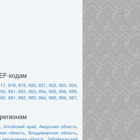
DEF-кодам
917
,
918
,
919
,
920
,
921
,
922
,
923
,
924
,
950
,
951
,
952
,
953
,
954
,
955
,
956
,
958
,
980
,
981
,
982
,
983
,
984
,
985
,
986
,
987
,
 регионам
ь
,
Алтайский край
,
Амурская область
,
кая область
,
Владимирская область
,
я автономная область
,
Забайкальский