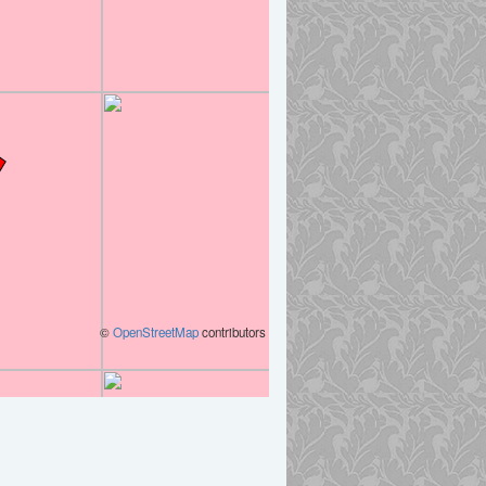
©
OpenStreetMap
contributors