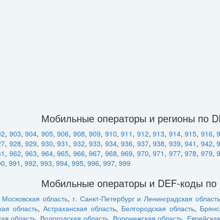
Мобильные операторы и регионы по 
02
,
903
,
904
,
905
,
906
,
908
,
909
,
910
,
911
,
912
,
913
,
914
,
915
,
916
,
27
,
928
,
929
,
930
,
931
,
932
,
933
,
934
,
936
,
937
,
938
,
939
,
941
,
942
,
61
,
962
,
963
,
964
,
965
,
966
,
967
,
968
,
969
,
970
,
971
,
977
,
978
,
979
,
90
,
991
,
992
,
993
,
994
,
995
,
996
,
997
,
999
Мобильные операторы и DEF-коды по
и Московская область
,
г. Санкт-Петербург и Ленинградская област
кая область
,
Астраханская область
,
Белгородская область
,
Брянс
кая область
,
Вологодская область
,
Воронежская область
,
Еврейска