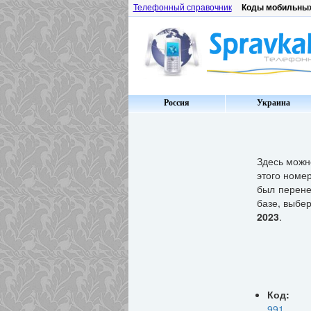
Телефонный справочник
Коды мобильны
Россия
Украина
Здесь мож
этого номер
был перене
базе, выбе
2023
.
Код:
991