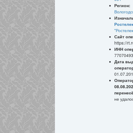
Регион:
Вологодс
Изначал
Ростеле
"Ростеле
Сайт опе
https://rt.r
ИНН опе
7707049
Дата вы
операто
01.07.20
Операто
08.08.20
перенес
не удало