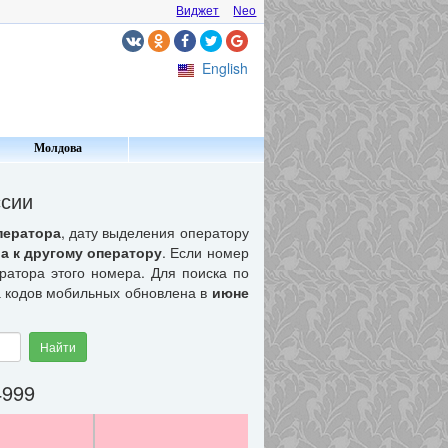
Виджет
Neo
English
Молдова
ссии
ператора
, дату выделения оператору
а к другому оператору
. Если номер
ератора этого номера. Для поиска по
а кодов мобильных обновлена в
июне
Найти
4999