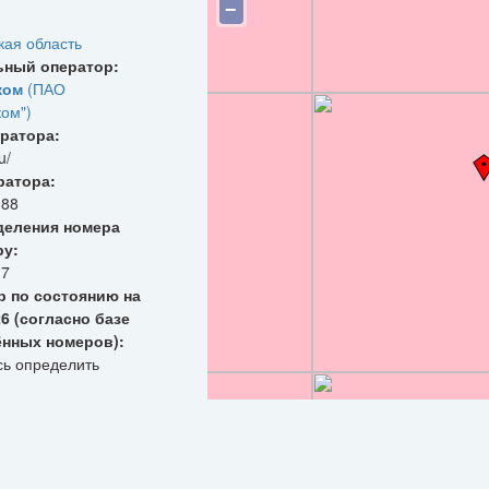
−
кая область
ьный оператор:
ком
(ПАО
ком")
ратора:
u/
ратора:
388
деления номера
ру:
17
р по состоянию на
26 (согласно базе
ённых номеров):
сь определить