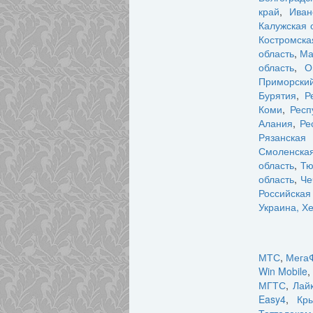
край
,
Иван
Калужская 
Костромска
область
,
Ма
область
,
О
Приморский
Бурятия
,
Р
Коми
,
Респ
Алания
,
Ре
Рязанская 
Смоленская
область
,
Тю
область
,
Че
Российска
Украина, Х
МТС
,
Мега
Win Mobile
,
МГТС
,
Лай
Easy4
,
Кр