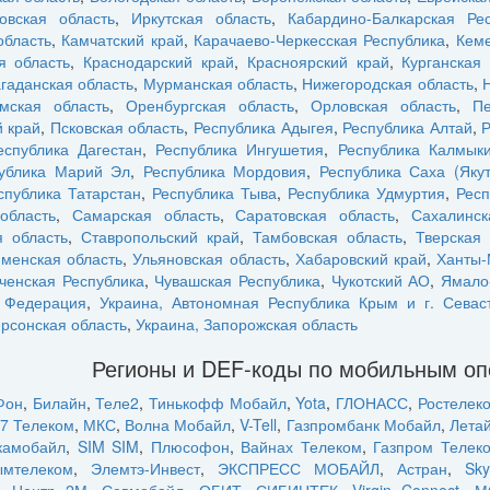
овская область
,
Иркутская область
,
Кабардино-Балкарская Рес
область
,
Камчатский край
,
Карачаево-Черкесская Республика
,
Кеме
я область
,
Краснодарский край
,
Красноярский край
,
Курганская 
гаданская область
,
Мурманская область
,
Нижегородская область
,
мская область
,
Оренбургская область
,
Орловская область
,
Пе
 край
,
Псковская область
,
Республика Адыгея
,
Республика Алтай
,
Р
еспублика Дагестан
,
Республика Ингушетия
,
Республика Калмык
ублика Марий Эл
,
Республика Мордовия
,
Республика Саха (Якут
спублика Татарстан
,
Республика Тыва
,
Республика Удмуртия
,
Респ
область
,
Самарская область
,
Саратовская область
,
Сахалинск
 область
,
Ставропольский край
,
Тамбовская область
,
Тверская 
менская область
,
Ульяновская область
,
Хабаровский край
,
Ханты-
ченская Республика
,
Чувашская Республика
,
Чукотский АО
,
Ямало
я Федерация
,
Украина, Автономная Республика Крым и г. Севас
ерсонская область
,
Украина, Запорожская область
Регионы и DEF-коды по мобильным о
Фон
,
Билайн
,
Теле2
,
Тинькофф Мобайл
,
Yota
,
ГЛОНАСС
,
Ростелек
7 Телеком
,
МКС
,
Волна Мобайл
,
V-Tell
,
Газпромбанк Мобайл
,
Лета
камобайл
,
SIM SIM
,
Плюсофон
,
Вайнах Телеком
,
Газпром Телек
ымтелеком
,
Элемтэ-Инвест
,
ЭКСПРЕСС МОБАЙЛ
,
Астран
,
Sky