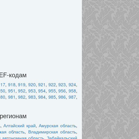
DEF-кодам
917
,
918
,
919
,
920
,
921
,
922
,
923
,
924
,
950
,
951
,
952
,
953
,
954
,
955
,
956
,
958
,
980
,
981
,
982
,
983
,
984
,
985
,
986
,
987
,
 регионам
ь
,
Алтайский край
,
Амурская область
,
кая область
,
Владимирская область
,
я автономная область
,
Забайкальский