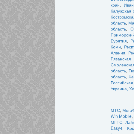
край
,
Иван
Калужская 
Костромска
область
,
Ма
область
,
О
Приморский
Бурятия
,
Р
Коми
,
Респ
Алания
,
Ре
Рязанская 
Смоленская
область
,
Тю
область
,
Че
Российска
Украина, Х
МТС
,
Мега
Win Mobile
,
МГТС
,
Лай
Easy4
,
Кр