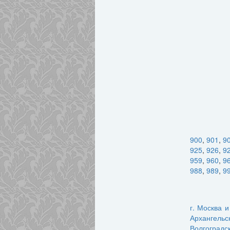
900
,
901
,
9
925
,
926
,
9
959
,
960
,
9
988
,
989
,
9
г. Москва 
Архангельс
Волгоградс