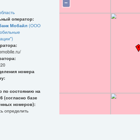
−
область
ьный оператор:
банк Мобайл
(ООО
обильные
ации")
ратора:
bmobile.ru/
ратора:
720
деления номера
ру:
р по состоянию на
26 (согласно базе
ённых номеров):
сь определить