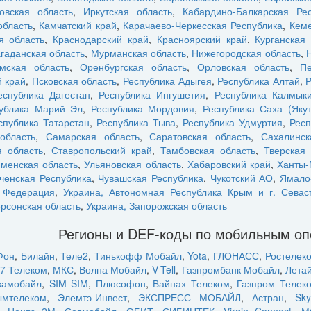
овская область
,
Иркутская область
,
Кабардино-Балкарская Рес
область
,
Камчатский край
,
Карачаево-Черкесская Республика
,
Кеме
я область
,
Краснодарский край
,
Красноярский край
,
Курганская 
гаданская область
,
Мурманская область
,
Нижегородская область
,
мская область
,
Оренбургская область
,
Орловская область
,
Пе
 край
,
Псковская область
,
Республика Адыгея
,
Республика Алтай
,
Р
еспублика Дагестан
,
Республика Ингушетия
,
Республика Калмык
ублика Марий Эл
,
Республика Мордовия
,
Республика Саха (Якут
спублика Татарстан
,
Республика Тыва
,
Республика Удмуртия
,
Респ
область
,
Самарская область
,
Саратовская область
,
Сахалинск
 область
,
Ставропольский край
,
Тамбовская область
,
Тверская 
менская область
,
Ульяновская область
,
Хабаровский край
,
Ханты-
ченская Республика
,
Чувашская Республика
,
Чукотский АО
,
Ямало
я Федерация
,
Украина, Автономная Республика Крым и г. Севас
ерсонская область
,
Украина, Запорожская область
Регионы и DEF-коды по мобильным о
Фон
,
Билайн
,
Теле2
,
Тинькофф Мобайл
,
Yota
,
ГЛОНАСС
,
Ростелек
7 Телеком
,
МКС
,
Волна Мобайл
,
V-Tell
,
Газпромбанк Мобайл
,
Лета
камобайл
,
SIM SIM
,
Плюсофон
,
Вайнах Телеком
,
Газпром Телек
ымтелеком
,
Элемтэ-Инвест
,
ЭКСПРЕСС МОБАЙЛ
,
Астран
,
Sky