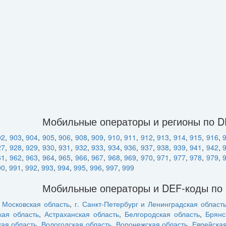
Мобильные операторы и регионы по 
02
,
903
,
904
,
905
,
906
,
908
,
909
,
910
,
911
,
912
,
913
,
914
,
915
,
916
,
27
,
928
,
929
,
930
,
931
,
932
,
933
,
934
,
936
,
937
,
938
,
939
,
941
,
942
,
61
,
962
,
963
,
964
,
965
,
966
,
967
,
968
,
969
,
970
,
971
,
977
,
978
,
979
,
90
,
991
,
992
,
993
,
994
,
995
,
996
,
997
,
999
Мобильные операторы и DEF-коды по
и Московская область
,
г. Санкт-Петербург и Ленинградская област
кая область
,
Астраханская область
,
Белгородская область
,
Брянс
кая область
,
Вологодская область
,
Воронежская область
,
Еврейска