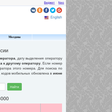
Виджет
Neo
English
Молдова
ссии
ператора
, дату выделения оператору
а к другому оператору
. Если номер
ератора этого номера. Для поиска по
а кодов мобильных обновлена в
июне
Найти
3000