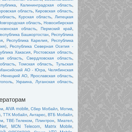
публика
,
Калининградская область
,
ровская область
,
Кировская область
,
область
,
Курская область
,
Липецкая
Новгородская область
,
Новосибирская
нзенская область
,
Пермский край
,
еспублика Башкортостан
,
Республика
ия
,
Республика Карелия
,
Республика
ия)
,
Республика Северная Осетия -
ублика Хакасия
,
Ростовская область
,
ая область
,
Свердловская область
,
область
,
Томская область
,
Тульская
Мансийский АО - Югра
,
Челябинская
-Ненецкий АО
,
Ярославская область
,
тополь
,
Украина, Луганская область
,
ператорам
ом
,
AIVA mobile
,
Сбер Мобайл
,
Мотив
,
й
,
ТТК Мобайл
,
Антарес
,
ВТБ Мобайл
,
ом
,
ТВЕ-Телеком
,
Плинтрон
,
Миател
,
Net
,
MCN Telecom
,
Matrix Mobile
,