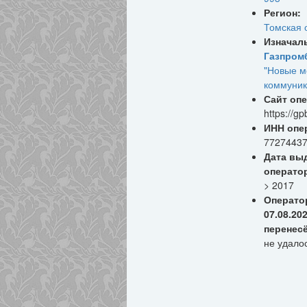
Регион:
Томская 
Изначал
Газпром
"Новые м
коммуник
Сайт опе
https://gp
ИНН опе
7727443
Дата вы
операто
> 2017
Операто
07.08.20
перенес
не удало