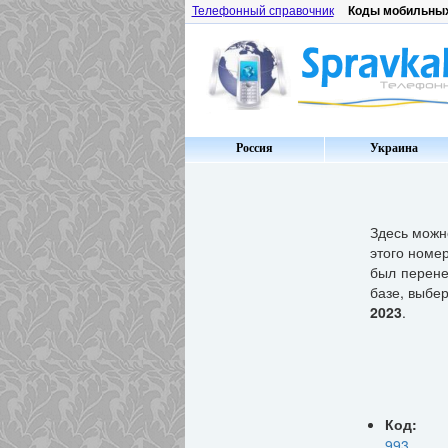
Телефонный справочник
Коды мобильны
Россия
Украина
Здесь мож
этого номер
был перене
базе, выбе
2023
.
Код:
993