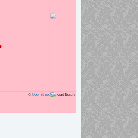
©
OpenStreetMap
contributors