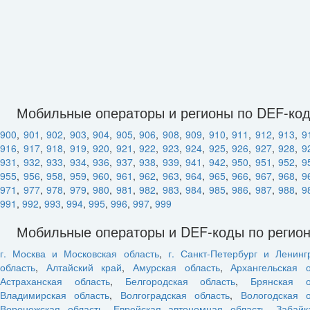
Мобильные операторы и регионы по DEF-ко
900
,
901
,
902
,
903
,
904
,
905
,
906
,
908
,
909
,
910
,
911
,
912
,
913
,
9
916
,
917
,
918
,
919
,
920
,
921
,
922
,
923
,
924
,
925
,
926
,
927
,
928
,
9
931
,
932
,
933
,
934
,
936
,
937
,
938
,
939
,
941
,
942
,
950
,
951
,
952
,
9
955
,
956
,
958
,
959
,
960
,
961
,
962
,
963
,
964
,
965
,
966
,
967
,
968
,
9
971
,
977
,
978
,
979
,
980
,
981
,
982
,
983
,
984
,
985
,
986
,
987
,
988
,
9
991
,
992
,
993
,
994
,
995
,
996
,
997
,
999
Мобильные операторы и DEF-коды по регио
г. Москва и Московская область
,
г. Санкт-Петербург и Ленинг
область
,
Алтайский край
,
Амурская область
,
Архангельская о
Астраханская область
,
Белгородская область
,
Брянская о
Владимирская область
,
Волгоградская область
,
Вологодская о
Воронежская область
,
Еврейская автономная область
,
Забайк