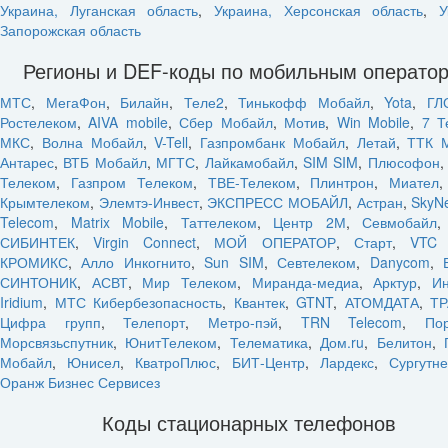
Украина, Луганская область
,
Украина, Херсонская область
,
У
Запорожская область
Регионы и DEF-коды по мобильным операто
МТС
,
МегаФон
,
Билайн
,
Теле2
,
Тинькофф Мобайл
,
Yota
,
ГЛ
Ростелеком
,
AIVA mobile
,
Сбер Мобайл
,
Мотив
,
Win Mobile
,
7 Т
МКС
,
Волна Мобайл
,
V-Tell
,
Газпромбанк Мобайл
,
Летай
,
ТТК 
Антарес
,
ВТБ Мобайл
,
МГТС
,
Лайкамобайл
,
SIM SIM
,
Плюсофон
Телеком
,
Газпром Телеком
,
ТВЕ-Телеком
,
Плинтрон
,
Миател
Крымтелеком
,
Элемтэ-Инвест
,
ЭКСПРЕСС МОБАЙЛ
,
Астран
,
SkyN
Telecom
,
Matrix Mobile
,
Таттелеком
,
Центр 2М
,
Севмобайл
СИБИНТЕК
,
Virgin Connect
,
МОЙ ОПЕРАТОР
,
Старт
,
VTC 
КРОМИКС
,
Алло Инкогнито
,
Sun SIM
,
Севтелеком
,
Danycom
,
СИНТОНИК
,
АСВТ
,
Мир Телеком
,
Миранда-медиа
,
Арктур
,
Ин
Iridium
,
МТС Кибербезопасность
,
Квантек
,
GTNT
,
АТОМДАТА
,
ТР
Цифра групп
,
Телепорт
,
Метро-пэй
,
TRN Telecom
,
По
Морсвязьспутник
,
ЮнитТелеком
,
Телематика
,
Дом.ru
,
Белитон
,
Мобайл
,
Юнисел
,
КватроПлюс
,
БИТ-Центр
,
Лардекс
,
Сургутн
Оранж Бизнес Сервисез
Коды стационарных телефонов