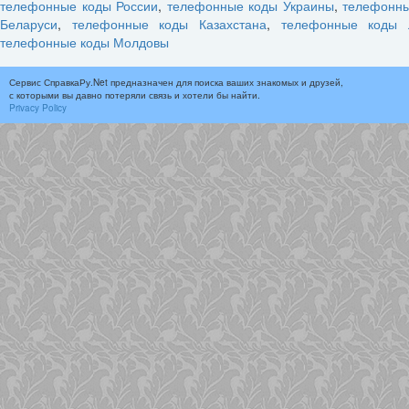
телефонные коды России
,
телефонные коды Украины
,
телефонн
Беларуси
,
телефонные коды Казахстана
,
телефонные коды 
телефонные коды Молдовы
Сервис СправкаРу.Net предназначен для поиска ваших знакомых и друзей,
с которыми вы давно потеряли связь и хотели бы найти.
Privacy Policy