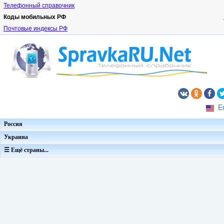
Телефонный справочник
Коды мобильных РФ
Почтовые индексы РФ
E
Россия
Украина
☰ Ещё страны...