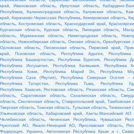
край
,
Ивановская область
,
Иркутская область
,
Кабардино-Бал
Республика
,
Калининградская область
,
Калужская область
,
Кам
край
,
Карачаево-Черкесская Республика
,
Кемеровская область
,
Ки
область
,
Костромская область
,
Краснодарский край
,
Красноярски
Курганская область
,
Курская область
,
Липецкая область
,
Мага
область
,
Мурманская область
,
Нижегородская область
,
Новго
область
,
Новосибирская область
,
Омская область
,
Оренбургская 
Орловская область
,
Пензенская область
,
Пермский край
,
При
край
,
Псковская область
,
Республика Адыгея
,
Республика
Республика Башкортостан
,
Республика Бурятия
,
Республика Да
Республика Ингушетия
,
Республика Калмыкия
,
Республика К
Республика Коми
,
Республика Марий Эл
,
Республика Мо
Республика Саха (Якутия)
,
Республика Северная Осетия - 
Республика Татарстан
,
Республика Тыва
,
Республика Уд
Республика Хакасия
,
Ростовская область
,
Рязанская область
,
Са
область
,
Саратовская область
,
Сахалинская область
,
Сверд
область
,
Смоленская область
,
Ставропольский край
,
Тамбовская 
Тверская область
,
Томская область
,
Тульская область
,
Тюменская о
Ульяновская область
,
Хабаровский край
,
Ханты-Мансийский АО 
Челябинская область
,
Чеченская Республика
,
Чувашская Респ
Чукотский АО
,
Ямало-Ненецкий АО
,
Ярославская область
,
Рос
Федерация
,
Украина, Автономная Республика Крым и г. Севас